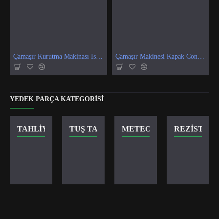
Çamaşır Kurutma Makinası Isı Ve Nem Sensör
Çamaşır Makinesi Kapak Contası
YEDEK PARÇA KATEGORISI
TAHLIYE VANASI
TUŞ TAKIMI
METEOR KILIT
REZISTANS