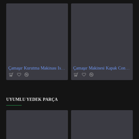
Çamaşır Kurutma Makinası Isı Ve Nem Sensör
Çamaşır Makinesi Kapak Contası
UYUMLU YEDEK PARÇA