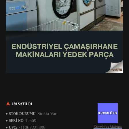
150 SATILDI
Stokta Var
STOK DURUMU:
T-569
SERI NO:
Kromlüks Makina
711067225499
UPC: