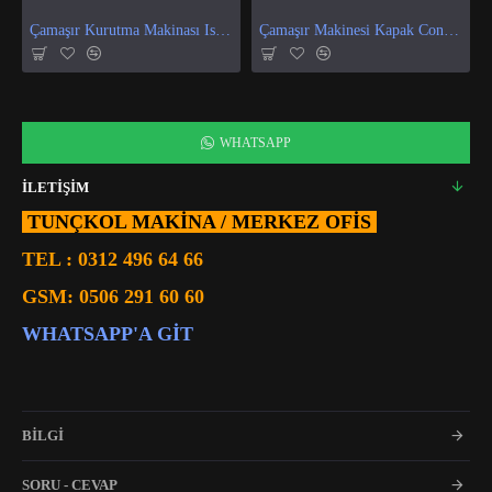
Çamaşır Kurutma Makinası Isı Ve Nem Sensör
Çamaşır Makinesi Kapak Contası
WHATSAPP
İLETİŞİM
TUNÇKOL MAKİNA / MERKEZ OFIS
TEL :
0312 496 64 66
GSM:
0506 291 60 60
WHATSAPP'A GIT
BİLGİ
SORU - CEVAP