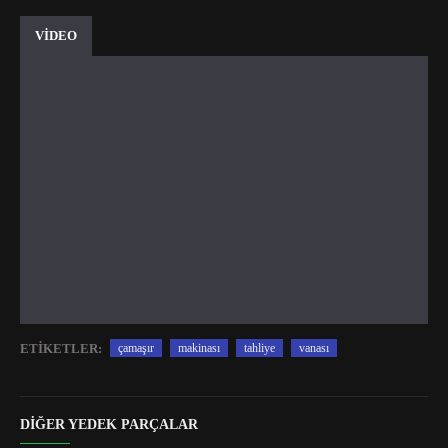
VİDEO
ETIKETLER:
çamaşır
makinası
tahliye
vanası
DIĞER YEDEK PARÇALAR