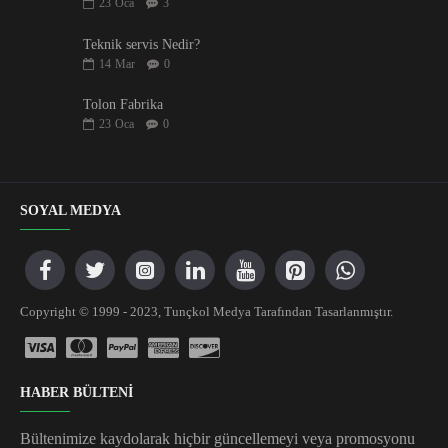
23
Oca
3
Teknik servis Nedir?
14
Mar
0
Tolon Fabrika
23
Oca
0
SOYAL MEDYA
Copyright © 1999 - 2023, Tunçkol Medya Tarafından Tasarlanmıştır.
HABER BÜLTENİ
Bültenimize kaydolarak hiçbir güncellemeyi veya promosyonu