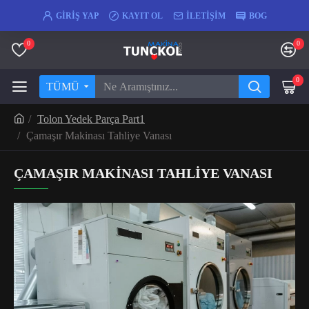
GIRIŞ YAP
KAYIT OL
İLETIŞIM
BOG
0
0
0
TÜMÜ
Tolon Yedek Parça Part1
Çamaşır Makinası Tahliye Vanası
ÇAMAŞIR MAKINASI TAHLIYE VANASI