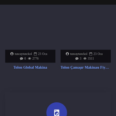
tuncaytunckol
23
Oca
tuncaytunckol
23
Oca
0
2776
3
3511
Tolon Global Makina
Tolon Çamaşır Makinası Fiyat Listesi