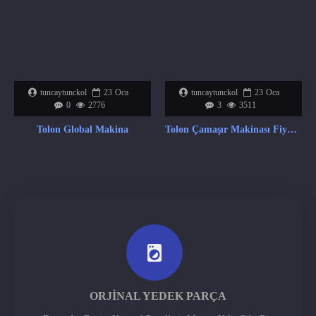
tuncaytunckol
23
Oca
tuncaytunckol
23
Oca
0
2776
3
3511
Tolon Global Makina
Tolon Çamaşır Makinası Fiyat Listesi
ORJINAL YEDEK PARÇA