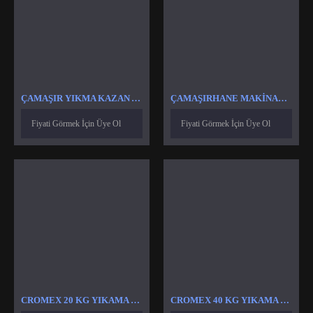
ÇAMAŞIR YIKMA KAZAN ASKI YAY
ÇAMAŞIRHANE MAKINALARI İNVERTÖR HIZ KONTROL CIHAZI SÜRÜCÜSÜ
Fiyati Görmek İçin Üye Ol
Fiyati Görmek İçin Üye Ol
CROMEX 20 KG YIKAMA REZISTANSI
CROMEX 40 KG YIKAMA REZISTANSI