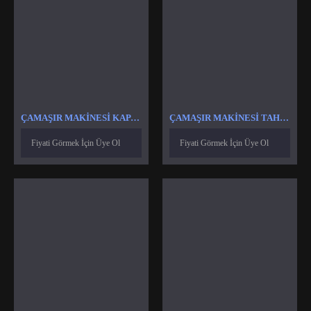
ÇAMAŞIR MAKINESI KAPAK CONTASI
ÇAMAŞIR MAKINESI TAHLIYE MOTORU VANASI POMPASI
Fiyati Görmek İçin Üye Ol
Fiyati Görmek İçin Üye Ol