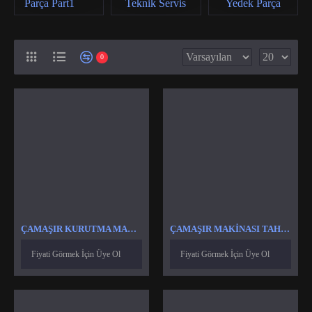
Parça Part1
Teknik Servis
Yedek Parça
0
ÇAMAŞIR KURUTMA MAKINASI ISI VE NEM SENSÖR
ÇAMAŞIR MAKINASI TAHLIYE VANASI
Fiyati Görmek İçin Üye Ol
Fiyati Görmek İçin Üye Ol