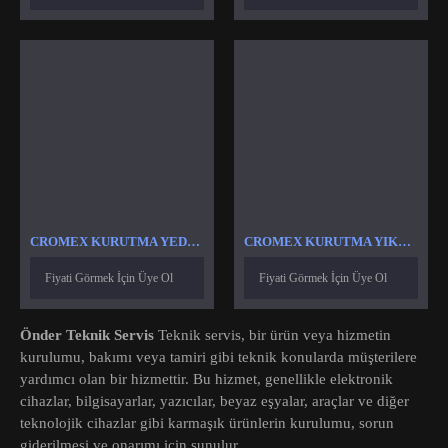
CROMEX KURUTMA YEDEK PARÇA
CROMEX KURUTMA YIKAMA REZISTANSLARI
Fiyati Görmek İçin Üye Ol
Fiyati Görmek İçin Üye Ol
Önder Teknik Servis
Teknik servis, bir ürün veya hizmetin
kurulumu, bakımı veya tamiri gibi teknik konularda müşterilere
yardımcı olan bir hizmettir. Bu hizmet, genellikle elektronik
cihazlar, bilgisayarlar, yazıcılar, beyaz eşyalar, araçlar ve diğer
teknolojik cihazlar gibi karmaşık ürünlerin kurulumu, sorun
giderilmesi ve onarımı için sunulur.