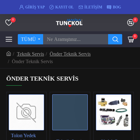
GIRIŞ YAP
KAYIT OL
İLETIŞIM
BOG
0
0
0
TÜMÜ
Teknik Servis
Önder Teknik Servis
Önder Teknik Servis
ÖNDER TEKNIK SERVIS
Tolon Yedek