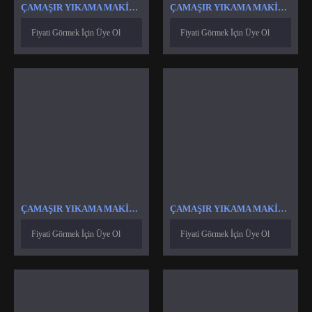
ÇAMAŞIR YIKAMA MAKINASI ASKI YAY KAZAN YAYI
ÇAMAŞIR YIKAMA MAKINASI EKRAN KARTI PROGRAM KARTI MODÜL TAKIMI
Fiyati Görmek İçin Üye Ol
Fiyati Görmek İçin Üye Ol
ÇAMAŞIR YIKAMA MAKINASI SELENOID VALF VENTIL
ÇAMAŞIR YIKAMA MAKINESI AMORTISÖR
Fiyati Görmek İçin Üye Ol
Fiyati Görmek İçin Üye Ol