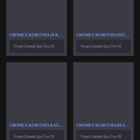
CROMEX KURUTMA 20 KG ISITICI REZISTANS
CROMEX KURUTMA ISITICI
Fiyati Görmek İçin Üye Ol
Fiyati Görmek İçin Üye Ol
CROMEX KURUTMA KAZAN ISITICI
CROMEX KURUTMA REZISTANS
Fiyati Görmek İçin Üye Ol
Fiyati Görmek İçin Üye Ol