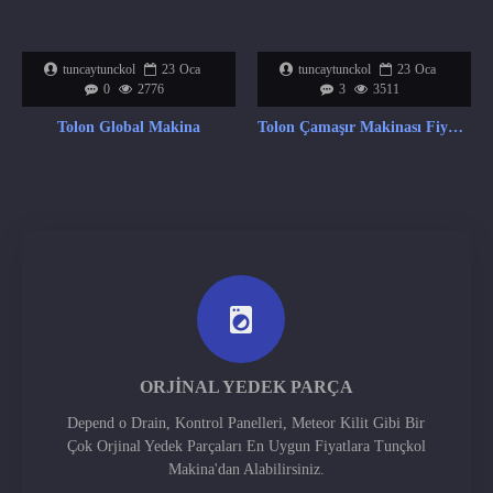
tuncaytunckol
23
Oca
tuncaytunckol
23
Oca
0
2776
3
3511
Tolon Global Makina
Tolon Çamaşır Makinası Fiyat Listesi
ORJINAL YEDEK PARÇA
Depend o Drain, Kontrol Panelleri, Meteor Kilit Gibi Bir
Çok Orjinal Yedek Parçaları En Uygun Fiyatlara Tunçkol
Makina'dan Alabilirsiniz.