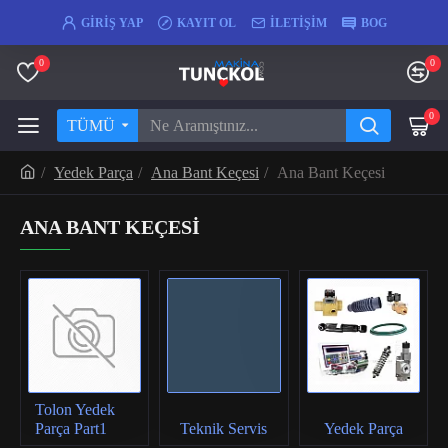
GIRIŞ YAP
KAYIT OL
İLETIŞIM
BOG
0
0
0
TÜMÜ
Yedek Parça
Ana Bant Keçesi
Ana Bant Keçesi
ANA BANT KEÇESI
Tolon Yedek
Parça Part1
Teknik Servis
Yedek Parça