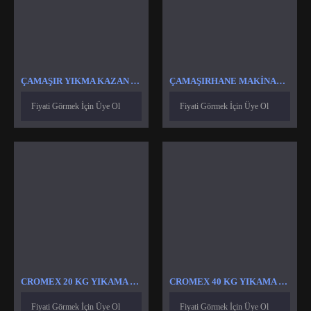
ÇAMAŞIR YIKMA KAZAN ASKI YAY
ÇAMAŞIRHANE MAKINALARI İNVERTÖR HIZ KONTROL CIHAZI SÜRÜCÜSÜ
Fiyati Görmek İçin Üye Ol
Fiyati Görmek İçin Üye Ol
CROMEX 20 KG YIKAMA REZISTANSI
CROMEX 40 KG YIKAMA REZISTANSI
Fiyati Görmek İçin Üye Ol
Fiyati Görmek İçin Üye Ol