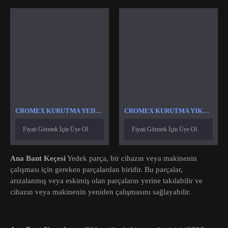
CROMEX KURUTMA YEDEK PARÇA
CROMEX KURUTMA YIKAMA REZISTANSLARI
Fiyati Görmek İçin Üye Ol
Fiyati Görmek İçin Üye Ol
Ana Bant Keçesi
Yedek parça, bir cihazın veya makinenin
çalışması için gereken parçalardan biridir. Bu parçalar,
arızalanmış veya eskimiş olan parçaların yerine takılabilir ve
cihazın veya makinenin yeniden çalışmasını sağlayabilir.