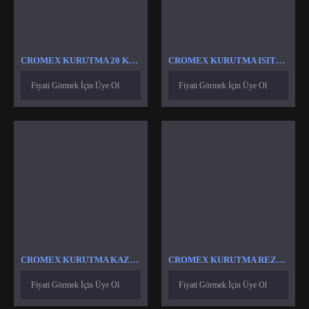
CROMEX KURUTMA 20 KG ISITICI REZISTANS
CROMEX KURUTMA ISITICI
Fiyati Görmek İçin Üye Ol
Fiyati Görmek İçin Üye Ol
CROMEX KURUTMA KAZAN ISITICI
CROMEX KURUTMA REZISTANS
Fiyati Görmek İçin Üye Ol
Fiyati Görmek İçin Üye Ol