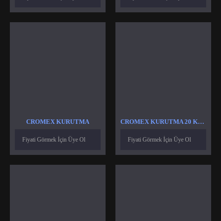
CROMEX KURUTMA
CROMEX KURUTMA 20 KG ISITICI REZISTANS
Fiyati Görmek İçin Üye Ol
Fiyati Görmek İçin Üye Ol