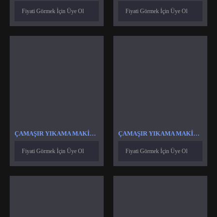
Fiyati Görmek İçin Üye Ol
Fiyati Görmek İçin Üye Ol
ÇAMAŞIR YIKAMA MAKINASI SELENOID VALF VENTIL
ÇAMAŞIR YIKAMA MAKINESI AMORTISÖR
Fiyati Görmek İçin Üye Ol
Fiyati Görmek İçin Üye Ol