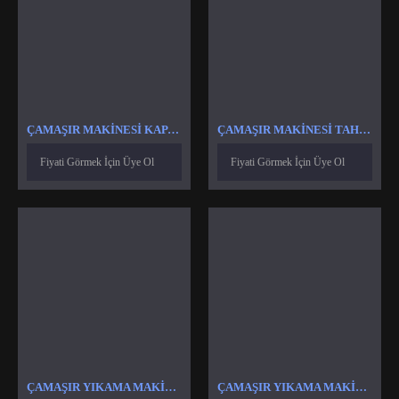
ÇAMAŞIR MAKINESI KAPAK CONTASI
ÇAMAŞIR MAKINESI TAHLIYE MOTORU VANASI POMPASI
Fiyati Görmek İçin Üye Ol
Fiyati Görmek İçin Üye Ol
ÇAMAŞIR YIKAMA MAKINASI ASKI YAY KAZAN YAYI
ÇAMAŞIR YIKAMA MAKINASI EKRAN KARTI PROGRAM KARTI MODÜL TAKIMI