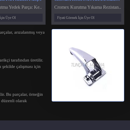
tma Yedek Parça: Ke..
Cromex Kurutma Yıkama Rezistan..
İçin Üye Ol
Fiyati Görmek İçin Üye Ol
arçalar, arızalanmış veya
ikçi tarafından üretilir.
 şekilde çalışması için
ir. Bu parçalar, örneğin
düzenli olarak