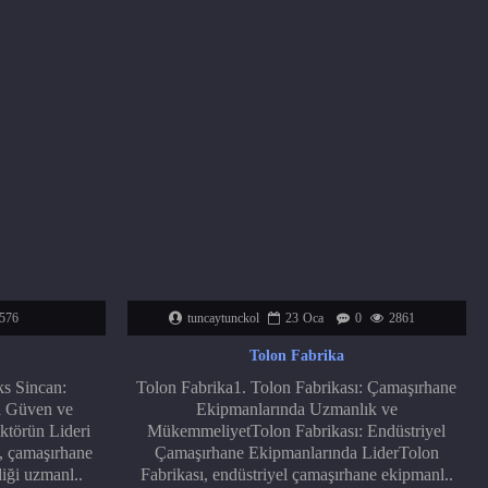
576
tuncaytunckol
23
Oca
0
2861
Tolon Fabrika
s Sincan:
Tolon Fabrika1. Tolon Fabrikası: Çamaşırhane
a Güven ve
Ekipmanlarında Uzmanlık ve
ktörün Lideri
MükemmeliyetTolon Fabrikası: Endüstriyel
 çamaşırhane
Çamaşırhane Ekipmanlarında LiderTolon
iği uzmanl..
Fabrikası, endüstriyel çamaşırhane ekipmanl..