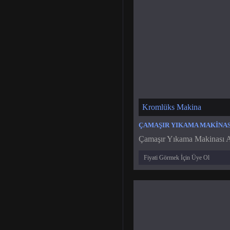
Kromlüks Makina
Çamaşır Yıkama Makinası A
Fiyati Görmek İçin Üye Ol