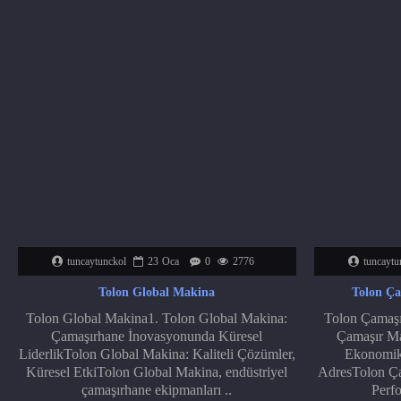
tuncaytunckol
23
Oca
0
2776
tuncaytu
Tolon Global Makina
Tolon Ça
Tolon Global Makina1. Tolon Global Makina:
Tolon Çamaşır
Çamaşırhane İnovasyonunda Küresel
Çamaşır Mak
LiderlikTolon Global Makina: Kaliteli Çözümler,
Ekonomik
Küresel EtkiTolon Global Makina, endüstriyel
AdresTolon Çam
çamaşırhane ekipmanları ..
Perfo