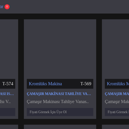
ır
0
T-574
Kromlüks Makina
T-569
Kromlüks M
ÇAMAŞIR KURUTMA MAKINASI ISI VE NEM SENSÖR
ÇAMAŞIR MAKINASI TAHLIYE VANASI
sı V..
Çamaşır Makinası Tahliye Vanas..
Çamaşır Maki
Fiyati Görmek İçin Üye Ol
Fiyati Görmek 