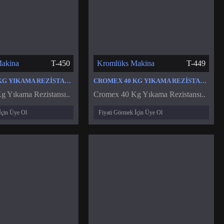
akina
T-450
Kromlüks Makina
T-449
CROMEX 20 KG YIKAMA REZISTANSI
CROMEX 40 KG YIKAMA REZISTANSI
 Yıkama Rezistansı..
Cromex 40 Kg Yıkama Rezistansı..
İçin Üye Ol
Fiyati Görmek İçin Üye Ol