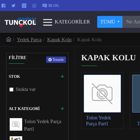
BLOG
KATEGORİLER
TÜMÜ
Yedek Parça
Kapak Kolu
Kapak Kolu
KAPAK KOLU
FİLİTRE
Temizle
STOK
Stokta var
ALT KATEGORI
Tolon Yedek
Tolon Yedek Parça
Parça Part1
T
Part1