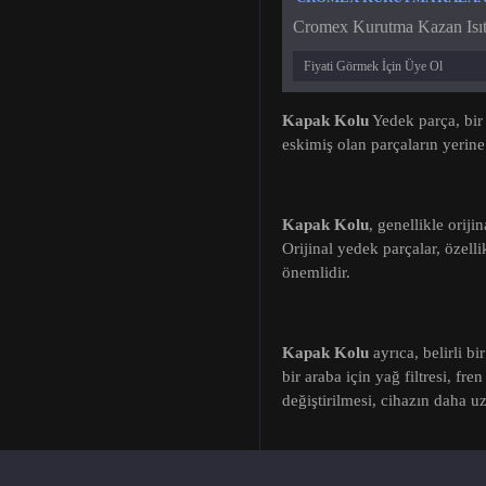
Cromex Kurutma Kazan Isıtıc
Fiyati Görmek İçin Üye Ol
Kapak Kolu
Yedek parça, bir 
eskimiş olan parçaların yerine
Kapak Kolu
, genellikle oriji
Orijinal yedek parçalar, özel
önemlidir.
Kapak Kolu
ayrıca, belirli b
bir araba için yağ filtresi, fr
değiştirilmesi, cihazın daha uz