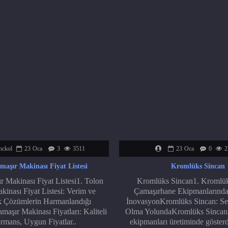
nckol
23
Oca
3
3511
23
Oca
0
2
maşır Makinası Fiyat Listesi
Kromlüks Sincan
 Makinası Fiyat Listesi1. Tolon
Kromlüks Sincan1. Kromlük
inası Fiyat Listesi: Verim ve
Çamaşırhane Ekipmanlarınd
 Çözümlerin Harmanlandığı
İnovasyonKromlüks Sincan: Se
aşır Makinası Fiyatları: Kaliteli
Olma YolundaKromlüks Sincan,
rmans, Uygun Fiyatlar..
ekipmanları üretiminde gösterd