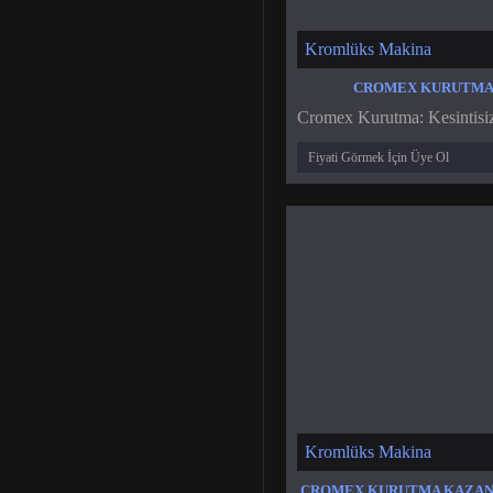
Kromlüks Makina
CROMEX KURUTM
Cromex Kurutma: Kesintisiz
Fiyati Görmek İçin Üye Ol
Kromlüks Makina
CROMEX KURUTMA KAZAN 