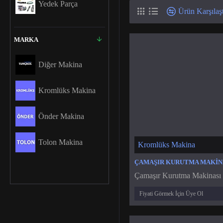
Yedek Parça
Ürün Karşılaşt
MARKA
Diğer Makina
Kromlüks Makina
Önder Makina
Tolon Makina
Kromlüks Makina
Çamaşır Kurutma Makinası I
Fiyati Görmek İçin Üye Ol