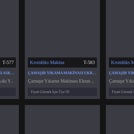
T-577
Kromlüks Makina
T-583
Kromlüks M
ÇAMAŞIR YIKAMA MAKINASI ASKI YAY KAZAN YAYI
ÇAMAŞIR YIKAMA MAKINASI EKRAN KARTI PROGRAM KARTI MODÜL TAKIMI
skı Y..
Çamaşır Yıkama Makinası Ekran ..
Çamaşır Yıka
Fiyati Görmek İçin Üye Ol
Fiyati Görmek 