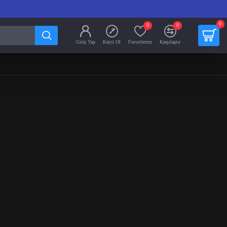
0
0
0
Giriş Yap
Kayıt Ol
Favorilerim
Karşılaştır