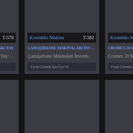
T-570
Kromlüks Makina
T-582
Kromlüks M
KI YAY
ÇAMAŞIRHANE MAKINALARI İNVERTÖR HIZ KONTROL CIHAZI SÜRÜCÜSÜ
Yay: ..
Çamaşırhane Makinaları İnvertö..
Cromex 20 Kg
Fiyati Görmek İçin Üye Ol
Fiyati Görmek 