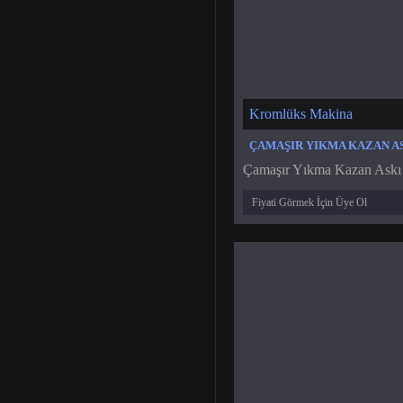
Kromlüks Makina
ÇAMAŞIR YIKMA KAZAN AS
Çamaşır Yıkma Kazan Askı 
Fiyati Görmek İçin Üye Ol