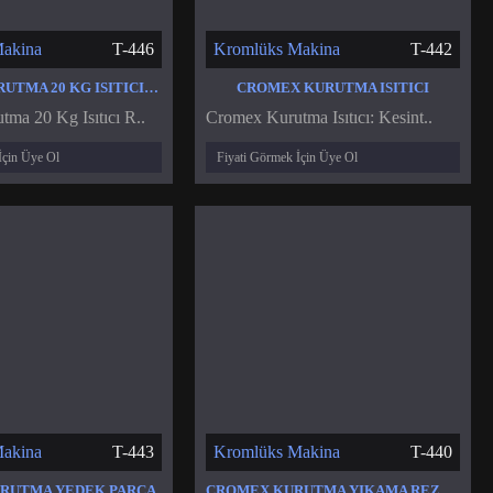
akina
T-446
Kromlüks Makina
T-442
CROMEX KURUTMA 20 KG ISITICI REZISTANS
CROMEX KURUTMA ISITICI
ma 20 Kg Isıtıcı R..
Cromex Kurutma Isıtıcı: Kesint..
İçin Üye Ol
Fiyati Görmek İçin Üye Ol
akina
T-443
Kromlüks Makina
T-440
RUTMA YEDEK PARÇA
CROMEX KURUTMA YIKAMA REZISTANSLARI