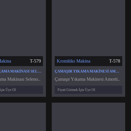
akina
T-579
Kromlüks Makina
T-578
ÇAMAŞIR YIKAMA MAKINASI SELENOID VALF VENTIL
ÇAMAŞIR YIKAMA MAKINESI AMORTISÖR
ma Makinası Seleno..
Çamaşır Yıkama Makinesi Amorti..
İçin Üye Ol
Fiyati Görmek İçin Üye Ol