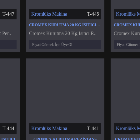
T-447
Kromlüks Makina
T-445
Kromlüks M
A
CROMEX KURUTMA 20 KG ISITICI REZISTANS
 Per..
Cromex Kurutma 20 Kg Isıtıcı R..
Cromex Kurut
Fiyati Görmek İçin Üye Ol
Fiyati Görmek 
T-444
Kromlüks Makina
T-441
Kromlüks M
ISITICI
CROMEX KURUTMA REZISTANS
CROMEX KU