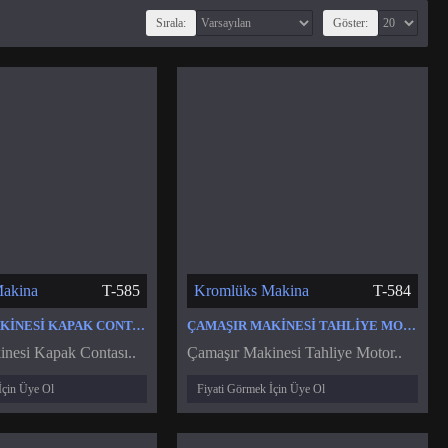
Sırala:
Göster:
akina
T-585
Kromlüks Makina
T-584
ÇAMAŞIR MAKINESI KAPAK CONTASI
ÇAMAŞIR MAKINESI TAHLIYE MOTORU VANASI POMPASI
nesi Kapak Contası..
Çamaşır Makinesi Tahliye Motor..
İçin Üye Ol
Fiyati Görmek İçin Üye Ol