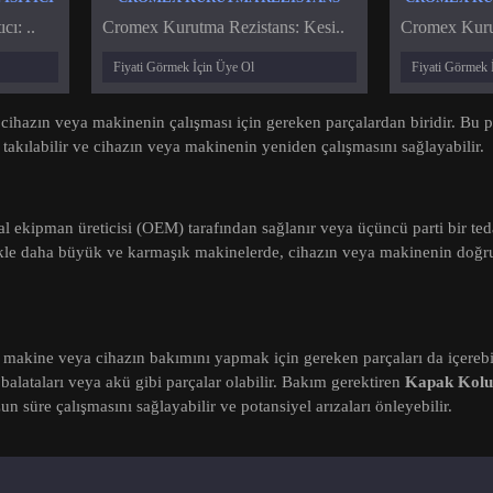
ı: ..
Cromex Kurutma Rezistans: Kesi..
Cromex Kuru
Fiyati Görmek İçin Üye Ol
Fiyati Görmek 
cihazın veya makinenin çalışması için gereken parçalardan biridir. Bu p
 takılabilir ve cihazın veya makinenin yeniden çalışmasını sağlayabilir.
nal ekipman üreticisi (OEM) tarafından sağlanır veya üçüncü parti bir tedar
likle daha büyük ve karmaşık makinelerde, cihazın veya makinenin doğru
ir makine veya cihazın bakımını yapmak için gereken parçaları da içerebil
en balataları veya akü gibi parçalar olabilir. Bakım gerektiren
Kapak Kolu
un süre çalışmasını sağlayabilir ve potansiyel arızaları önleyebilir.