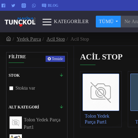
BLOG
KATEGORİLER
TÜMÜ
Yedek Parça
Acil Stop
Acil Stop
ACIL STOP
FİLİTRE
Temizle
STOK
Stokta var
ALT KATEGORI
Tolon Yedek
Tolon Yedek Parça
Parça Part1
T
Part1