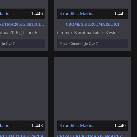
akina
T-446
Kromlüks Makina
T-442
CROMEX KURUTMA 20 KG ISITICI REZISTANS
CROMEX KURUTMA ISITICI
ma 20 Kg Isıtıcı R..
Cromex Kurutma Isıtıcı: Kesint..
İçin Üye Ol
Fiyati Görmek İçin Üye Ol
akina
T-443
Kromlüks Makina
T-440
RUTMA YEDEK PARÇA
CROMEX KURUTMA YIKAMA REZISTANSLARI