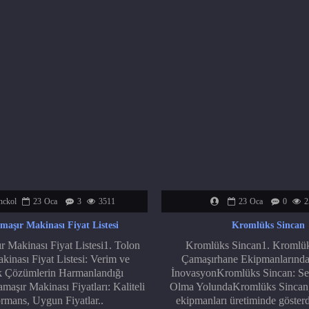
nckol
23
Oca
3
3511
23
Oca
0
2
maşır Makinası Fiyat Listesi
Kromlüks Sincan
 Makinası Fiyat Listesi1. Tolon
Kromlüks Sincan1. Kromlük
inası Fiyat Listesi: Verim ve
Çamaşırhane Ekipmanlarınd
 Çözümlerin Harmanlandığı
İnovasyonKromlüks Sincan: Se
aşır Makinası Fiyatları: Kaliteli
Olma YolundaKromlüks Sincan,
rmans, Uygun Fiyatlar..
ekipmanları üretiminde gösterd