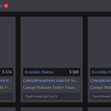
ır
0
T-574
Kromlüks Makina
T-569
Kromlüks M
ÇAMAŞIR KURUTMA MAKINASI ISI VE NEM SENSÖR
ÇAMAŞIR MAKINASI TAHLIYE VANASI
sı V..
Çamaşır Makinası Tahliye Vanas..
Çamaşır Maki
Fiyati Görmek İçin Üye Ol
Fiyati Görmek 