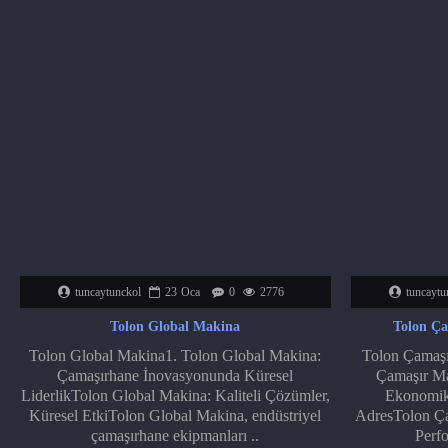
tuncaytunckol
23
Oca
0
2776
tuncaytu
Tolon Global Makina
Tolon Ça
Tolon Global Makina1. Tolon Global Makina:
Tolon Çamaşır
Çamaşırhane İnovasyonunda Küresel
Çamaşır Mak
LiderlikTolon Global Makina: Kaliteli Çözümler,
Ekonomik
Küresel EtkiTolon Global Makina, endüstriyel
AdresTolon Çam
çamaşırhane ekipmanları ..
Perfo