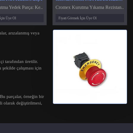
tma Yedek Parça: Ke..
Cromex Kurutma Yıkama Rezistan..
İçin Üye Ol
Fiyati Görmek İçin Üye Ol
alar, arızalanmış veya
i tarafından üretilir.
 şekilde çalışması için
 Bu parçalar, örneğin bir
i olarak değiştirilmesi,