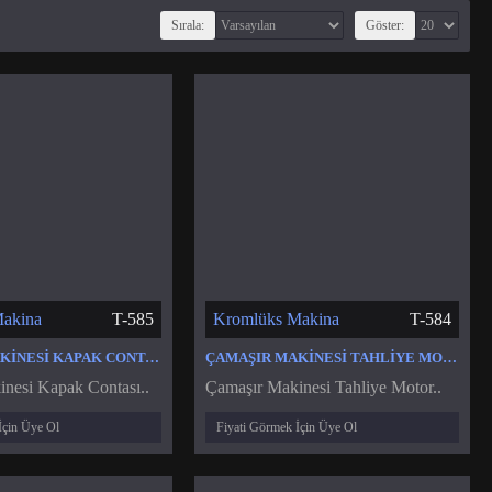
Sırala:
Göster:
akina
T-585
Kromlüks Makina
T-584
ÇAMAŞIR MAKINESI KAPAK CONTASI
ÇAMAŞIR MAKINESI TAHLIYE MOTORU VANASI POMPASI
nesi Kapak Contası..
Çamaşır Makinesi Tahliye Motor..
İçin Üye Ol
Fiyati Görmek İçin Üye Ol