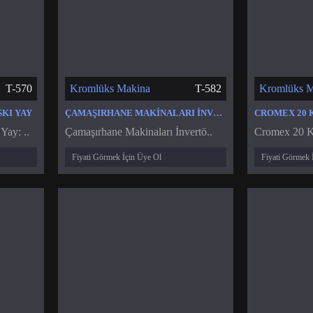
T-570
Kromlüks Makina
T-582
Kromlüks M
KI YAY
ÇAMAŞIRHANE MAKINALARI İNVERTÖR HIZ KONTROL CIHAZI SÜRÜCÜSÜ
Yay: ..
Çamaşırhane Makinaları İnvertö..
Cromex 20 Kg
Fiyati Görmek İçin Üye Ol
Fiyati Görmek 