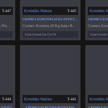
T-447
Kromlüks Makina
T-445
Kromlüks M
A
CROMEX KURUTMA 20 KG ISITICI REZISTANS
 Per..
Cromex Kurutma 20 Kg Isıtıcı R..
Cromex Kurut
Fiyati Görmek İçin Üye Ol
Fiyati Görmek 
T-444
Kromlüks Makina
T-441
Kromlüks M
ISITICI
CROMEX KURUTMA REZISTANS
CROMEX KU