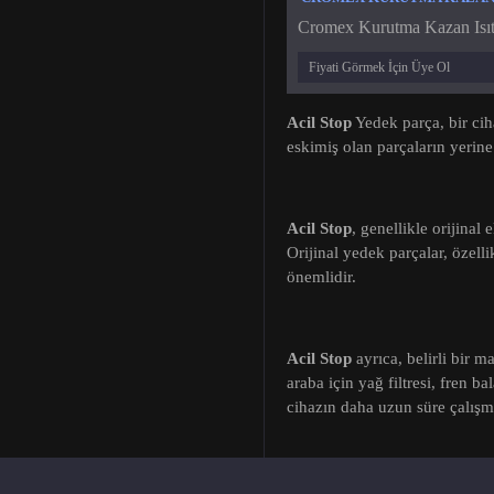
Cromex Kurutma Kazan Isıtıc
Fiyati Görmek İçin Üye Ol
Acil Stop
Yedek parça, bir cih
eskimiş olan parçaların yerine
Acil Stop
, genellikle orijinal
Orijinal yedek parçalar, özel
önemlidir.
Acil Stop
ayrıca, belirli bir 
araba için yağ filtresi, fren b
cihazın daha uzun süre çalışmas