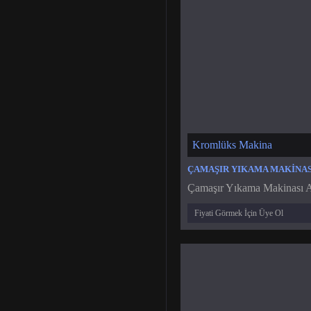
Kromlüks Makina
Çamaşır Yıkama Makinası A
Fiyati Görmek İçin Üye Ol