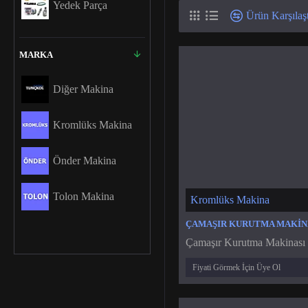
Yedek Parça
Ürün Karşılaşt
MARKA
Diğer Makina
Kromlüks Makina
Önder Makina
Tolon Makina
Kromlüks Makina
Çamaşır Kurutma Makinası I
Fiyati Görmek İçin Üye Ol