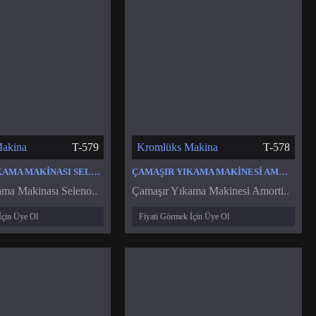
akina
T-579
Kromlüks Makina
T-578
ÇAMAŞIR YIKAMA MAKINASI SELENOID VALF VENTIL
ÇAMAŞIR YIKAMA MAKINESI AMORTISÖR
ma Makinası Seleno..
Çamaşır Yıkama Makinesi Amorti..
İçin Üye Ol
Fiyati Görmek İçin Üye Ol