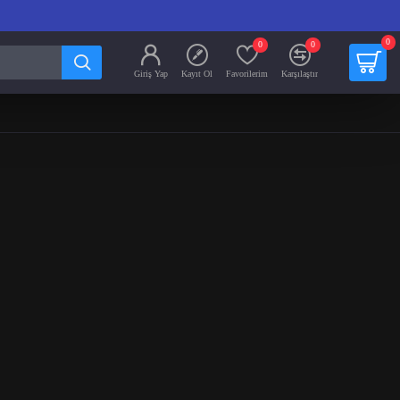
0
0
0
Giriş Yap
Kayıt Ol
Favorilerim
Karşılaştır