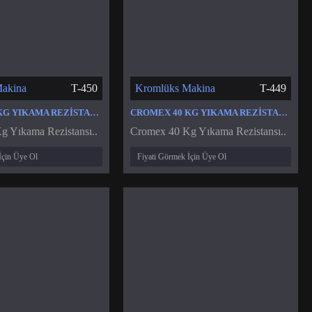
akina
T-450
Kromlüks Makina
T-449
CROMEX 20 KG YIKAMA REZISTANSI
CROMEX 40 KG YIKAMA REZISTANSI
 Yıkama Rezistansı..
Cromex 40 Kg Yıkama Rezistansı..
İçin Üye Ol
Fiyati Görmek İçin Üye Ol