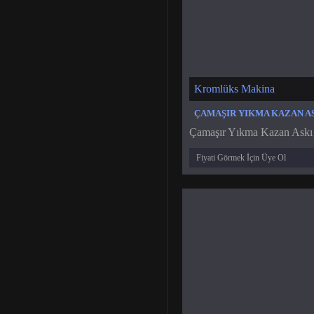
Kromlüks Makina
ÇAMAŞIR YIKMA KAZAN AS
Çamaşır Yıkma Kazan Askı 
Fiyati Görmek İçin Üye Ol