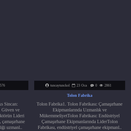
576
tuncaytunckol
23
Oca
0
2861
Tolon Fabrika
s Sincan:
Tolon Fabrika1. Tolon Fabrikası: Çamaşırhane
a Güven ve
Ekipmanlarında Uzmanlık ve
ktörün Lideri
MükemmeliyetTolon Fabrikası: Endüstriyel
 çamaşırhane
Çamaşırhane Ekipmanlarında LiderTolon
iği uzmanl..
Fabrikası, endüstriyel çamaşırhane ekipmanl..