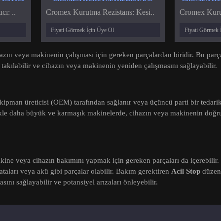
ı: ..
Cromex Kurutma Rezistans: Kesi..
Cromex Kuru
Fiyati Görmek İçin Üye Ol
Fiyati Görmek 
azın veya makinenin çalışması için gereken parçalardan biridir. Bu parç
 takılabilir ve cihazın veya makinenin yeniden çalışmasını sağlayabilir.
 ekipman üreticisi (OEM) tarafından sağlanır veya üçüncü parti bir tedarikç
likle daha büyük ve karmaşık makinelerde, cihazın veya makinenin doğru
makine veya cihazın bakımını yapmak için gereken parçaları da içerebilir.
alataları veya akü gibi parçalar olabilir. Bakım gerektiren
Acil Stop
düzenl
ını sağlayabilir ve potansiyel arızaları önleyebilir.