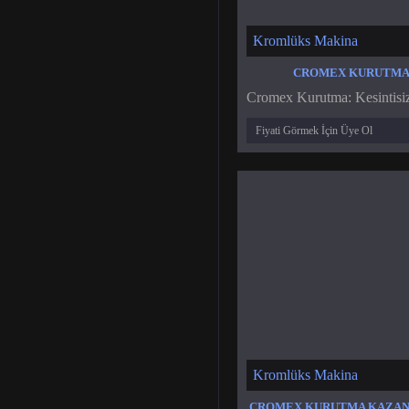
Kromlüks Makina
CROMEX KURUTM
Cromex Kurutma: Kesintisiz
Fiyati Görmek İçin Üye Ol
Kromlüks Makina
CROMEX KURUTMA KAZAN 