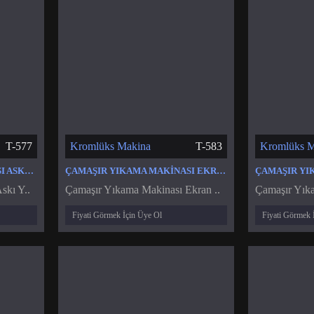
T-577
Kromlüks Makina
T-583
Kromlüks M
ÇAMAŞIR YIKAMA MAKINASI ASKI YAY KAZAN YAYI
ÇAMAŞIR YIKAMA MAKINASI EKRAN KARTI PROGRAM KARTI MODÜL TAKIMI
skı Y..
Çamaşır Yıkama Makinası Ekran ..
Çamaşır Yıka
Fiyati Görmek İçin Üye Ol
Fiyati Görmek 