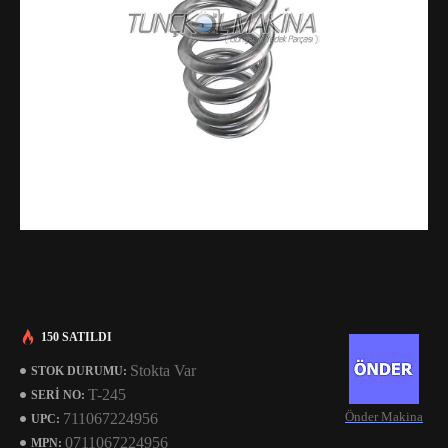
150 SATILDI
Stokta Var
STOK DURUMU:
T-245
SERI NO:
Önder Makina
711067224956
UPC:
0711067224956
MPN: