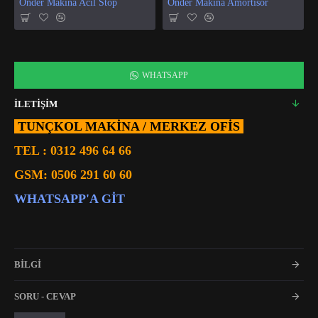
Önder Makina Acil Stop
Önder Makina Amortisör
WHATSAPP
İLETİŞİM
TUNÇKOL MAKİNA / MERKEZ OFIS
TEL :
0312 496 64 66
GSM:
0506 291 60 60
WHATSAPP'A GIT
BİLGİ
SORU - CEVAP