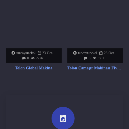
tuncaytunckol
23
Oca
tuncaytunckol
23
Oca
0
2776
3
3511
Tolon Global Makina
Tolon Çamaşır Makinası Fiyat Listesi