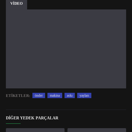
VİDEO
ETIKETLER:
önder
makina
askı
yayları
DIĞER YEDEK PARÇALAR