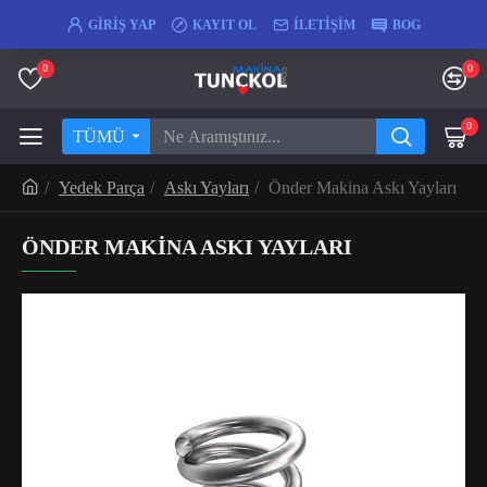
GIRIŞ YAP
KAYIT OL
İLETIŞIM
BOG
0
0
0
TÜMÜ
Yedek Parça
Askı Yayları
Önder Makina Askı Yayları
ÖNDER MAKINA ASKI YAYLARI