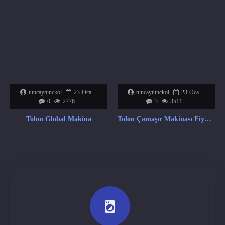
tuncaytunckol
23
Oca
tuncaytunckol
23
Oca
0
2776
3
3511
Tolon Global Makina
Tolon Çamaşır Makinası Fiyat Listesi