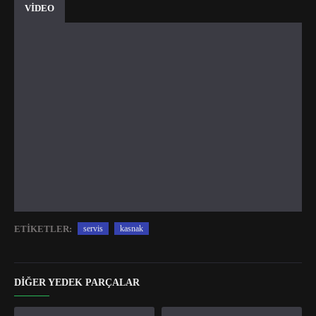
VİDEO
ETIKETLER:
servis
kasnak
DIĞER YEDEK PARÇALAR