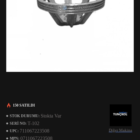
150 SATILDI
Stokta Var
STOK DURUMU:
T-102
SERI NO:
Diğer Makina
711067223508
UPC:
0711067223508
MPN: