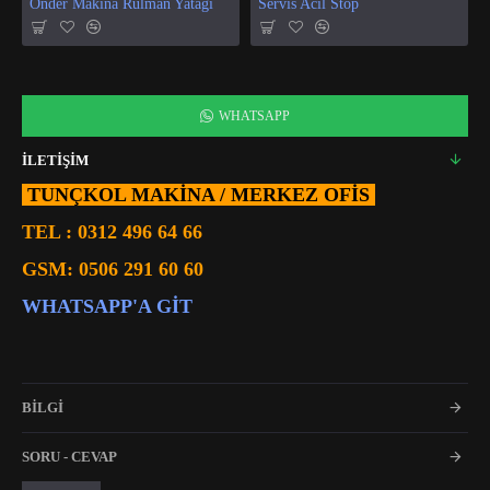
Önder Makina Rulman Yatağı
Servis Acil Stop
WHATSAPP
İLETİŞİM
TUNÇKOL MAKİNA / MERKEZ OFIS
TEL :
0312 496 64 66
GSM:
0506 291 60 60
WHATSAPP'A GIT
BİLGİ
SORU - CEVAP