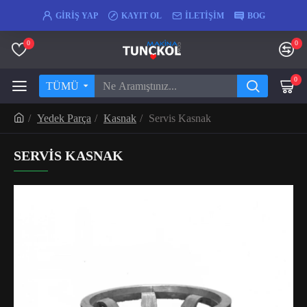
GIRIŞ YAP
KAYIT OL
İLETIŞIM
BOG
0
0
0
TÜMÜ
Yedek Parça
Kasnak
Servis Kasnak
SERVIS KASNAK