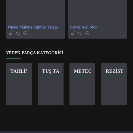
Önder Makina Rulman Yatağı
Servis Acil Stop
YEDEK PARÇA KATEGORISI
TAHLIYE VANASI
TUŞ TAKIMI
METEOR KILIT
REZISTANS