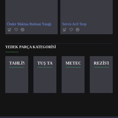
Önder Makina Rulman Yatağı
Servis Acil Stop
YEDEK PARÇA KATEGORISI
TAHLIYE VANASI
TUŞ TAKIMI
METEOR KILIT
REZISTANS