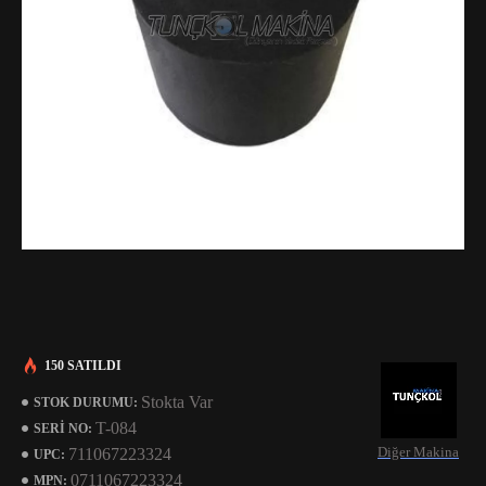
150 SATILDI
Stokta Var
STOK DURUMU:
T-084
SERI NO:
Diğer Makina
711067223324
UPC:
0711067223324
MPN: