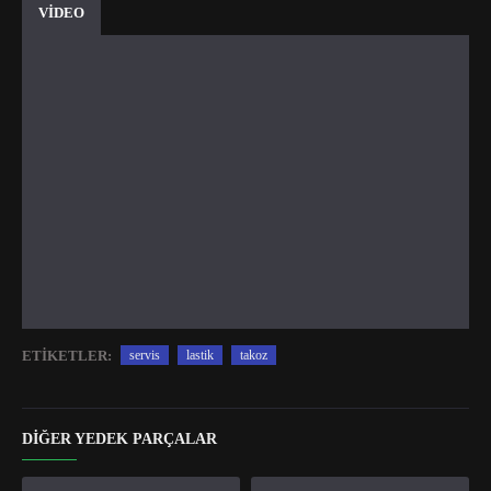
VİDEO
ETIKETLER:
servis
lastik
takoz
DIĞER YEDEK PARÇALAR