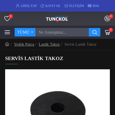
GIRIŞ YAP
KAYIT OL
İLETIŞIM
BOG
0
0
0
TÜMÜ
Yedek Parça
Lastik Takoz
Servis Lastik Takoz
SERVIS LASTIK TAKOZ