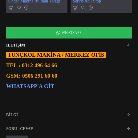
Önder Makina Rulman Yatağı
Servis Acil Stop
WHATSAPP
İLETİŞİM
TUNÇKOL MAKİNA / MERKEZ OFIS
TEL :
0312 496 64 66
GSM:
0506 291 60 60
WHATSAPP'A GIT
BİLGİ
SORU - CEVAP