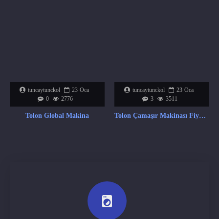
tuncaytunckol
23
Oca
tuncaytunckol
23
Oca
0
2776
3
3511
Tolon Global Makina
Tolon Çamaşır Makinası Fiyat Listesi