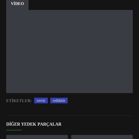
VİDEO
ETIKETLER:
servis
redüktör
DIĞER YEDEK PARÇALAR