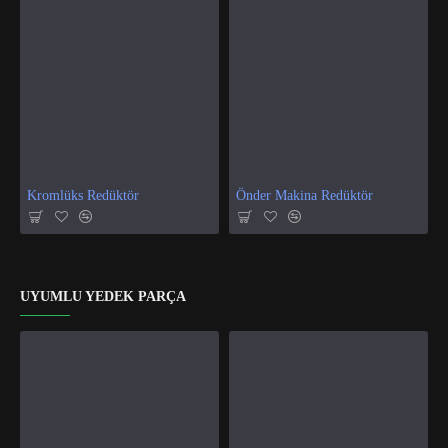
Kromlüks Redüktör
Önder Makina Redüktör
UYUMLU YEDEK PARÇA