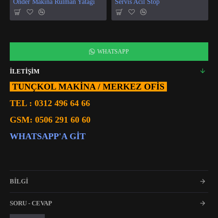
Önder Makina Rulman Yatağı
Servis Acil Stop
WHATSAPP
İLETİŞİM
TUNÇKOL MAKİNA / MERKEZ OFIS
TEL :
0312 496 64 66
GSM:
0506 291 60 60
WHATSAPP'A GIT
BİLGİ
SORU - CEVAP