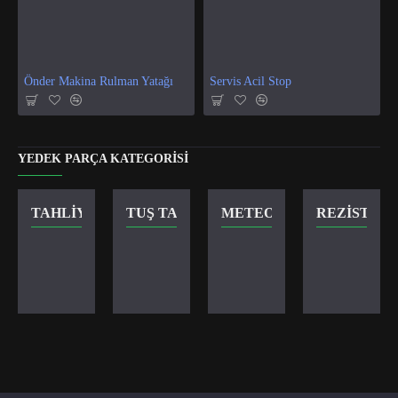
Önder Makina Rulman Yatağı
Servis Acil Stop
YEDEK PARÇA KATEGORISI
TAHLIYE VANASI
TUŞ TAKIMI
METEOR KILIT
REZISTANS