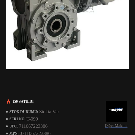
150 SATILDI
Stokta Var
STOK DURUMU:
T-090
SERI NO:
Diğer Makina
711067223386
UPC:
0711067223386
MPN: