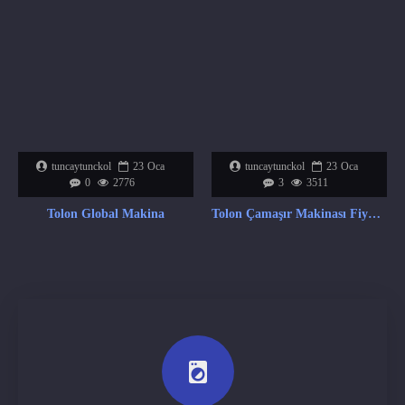
tuncaytunckol
23
Oca
tuncaytunckol
23
Oca
0
2776
3
3511
Tolon Global Makina
Tolon Çamaşır Makinası Fiyat Listesi