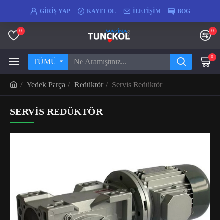
GIRIŞ YAP
KAYIT OL
İLETIŞIM
BOG
0
0
0
TÜMÜ
Yedek Parça
Redüktör
Servis Redüktör
SERVIS REDÜKTÖR