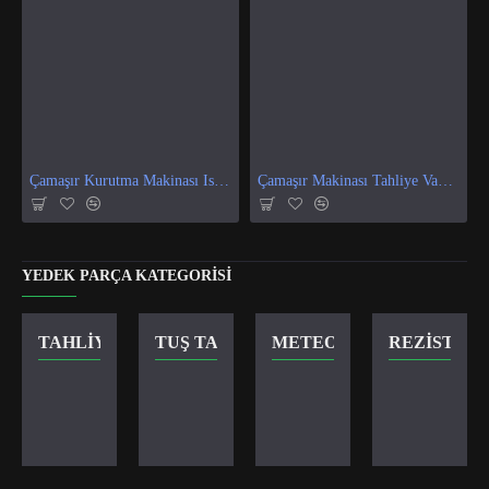
Çamaşır Kurutma Makinası Isı Ve Nem Sensör
Çamaşır Makinası Tahliye Vanası
YEDEK PARÇA KATEGORISI
TAHLIYE VANASI
TUŞ TAKIMI
METEOR KILIT
REZISTANS