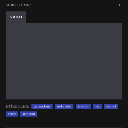
SORU - CEVAP
VİDEO
ETIKETLER:
çamaşırhane
makinaları
invertör
hız
kontrol
cihazı
sürücüsü