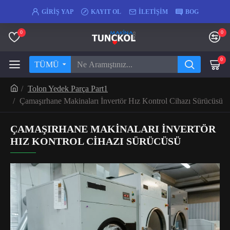
GIRIŞ YAP
KAYIT OL
İLETIŞIM
BOG
0
0
0
TÜMÜ
Tolon Yedek Parça Part1
Çamaşırhane Makinaları İnvertör Hız Kontrol Cihazı Sürücüsü
ÇAMAŞIRHANE MAKINALARI İNVERTÖR
HIZ KONTROL CIHAZI SÜRÜCÜSÜ