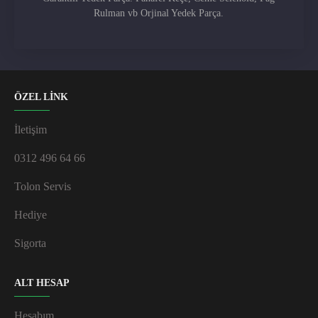
Rulman vb Orjinal Yedek Parça.
ÖZEL LİNK
İletişim
0312 496 64 66
Tolon Servis
Hediye
Sigorta
ALT HESAP
Hesabım