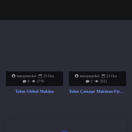
tuncaytunckol
23
Oca
tuncaytunckol
23
Oca
0
2776
3
3511
Tolon Global Makina
Tolon Çamaşır Makinası Fiyat Listesi