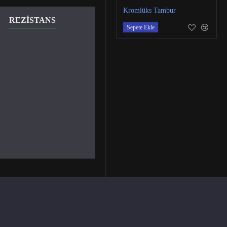
Kromlüks Tambur
REZISTANS
ANA BANT KEÇESI
Sepete Ekle