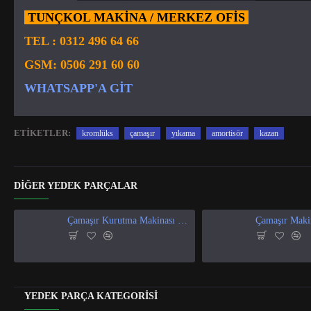
TUNÇKOL MAKİNA / MERKEZ OFIS
TEL :
0312 496 64 66
GSM:
0506 291 60 60
WHATSAPP'A GIT
ETIKETLER:
kromlüks
çamaşır
yıkama
amortisör
kazan
DIĞER YEDEK PARÇALAR
Çamaşır Kurutma Makinası Isı Ve Nem Sensör
YEDEK PARÇA KATEGORISI