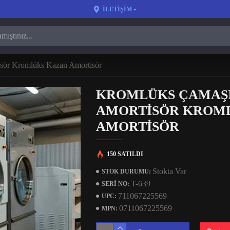
İLETIŞIM
sör Kromlüks Kazan Amortisör
KROMLÜKS ÇAMAŞ
AMORTISÖR KROM
AMORTISÖR
150 SATILDI
Stokta Var
STOK DURUMU:
T-639
SERI NO:
711067225569
UPC:
0711067225569
MPN: