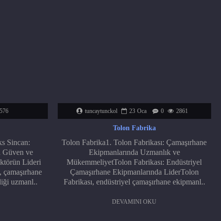
576
tuncaytunckol
23
Oca
0
2861
Tolon Fabrika
s Sincan:
Tolon Fabrika1. Tolon Fabrikası: Çamaşırhane
a Güven ve
Ekipmanlarında Uzmanlık ve
ktörün Lideri
MükemmeliyetTolon Fabrikası: Endüstriyel
 çamaşırhane
Çamaşırhane Ekipmanlarında LiderTolon
iği uzmanl..
Fabrikası, endüstriyel çamaşırhane ekipmanl..
DEVAMINI OKU