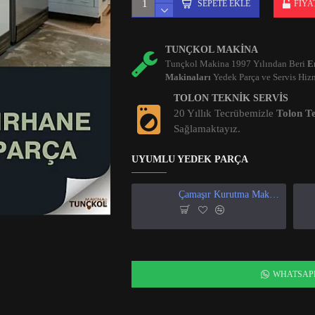
SEPETE EKLE
FIYA
TUNÇKOL MAKINA
Tunçkol Makina 1997 Yılından Beri
E
Makinaları
Yedek Parça ve Servis Hizm
TOLON TEKNIK SERVIS
20 Yıllık Tecrübemizle
Tolon Te
Sağlamaktayız.
UYUMLU YEDEK PARÇA
Çamaşır Kurutma Makinası Isı Ve Nem Sensör
WHATSAP