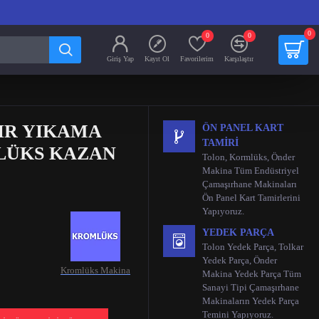
0
0
0
Giriş Yap
Kayıt Ol
Favorilerim
Karşılaştır
IR YIKAMA
ÖN PANEL KART
TAMIRI
LÜKS KAZAN
Tolon, Kormlüks, Önder
Makina Tüm Endüstriyel
Çamaşırhane Makinaları
Ön Panel Kart Tamirlerini
Yapıyoruz.
YEDEK PARÇA
Tolon Yedek Parça, Tolkar
Yedek Parça, Önder
Kromlüks Makina
Makina Yedek Parça Tüm
Sanayi Tipi Çamaşırhane
Makinaların Yedek Parça
Temini Yapıyoruz.