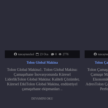
tuncaytunckol
23
Oca
0
2776
tuncaytu
Tolon Global Makina
Tolon Ça
Tolon Global Makina1. Tolon Global Makina:
Tolon Çamaşır
Çamaşırhane İnovasyonunda Küresel
Çamaşır Mak
LiderlikTolon Global Makina: Kaliteli Çözümler,
Ekonomik
Küresel EtkiTolon Global Makina, endüstriyel
AdresTolon Çam
çamaşırhane ekipmanları ..
Perfo
DEVAMINI OKU