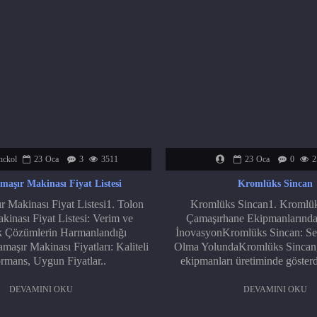
nckol
23
Oca
3
3511
23
Oca
0
2
maşır Makinası Fiyat Listesi
Kromlüks Sincan
 Makinası Fiyat Listesi1. Tolon
Kromlüks Sincan1. Kromlük
inası Fiyat Listesi: Verim ve
Çamaşırhane Ekipmanlarınd
 Çözümlerin Harmanlandığı
İnovasyonKromlüks Sincan: Se
aşır Makinası Fiyatları: Kaliteli
Olma YolundaKromlüks Sincan,
rmans, Uygun Fiyatlar..
ekipmanları üretiminde gösterd
DEVAMINI OKU
DEVAMINI OKU