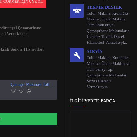
TI GÖRMEK İÇIN ÜYE OL
TEKNIK DESTEK
Tolon Makina, Kromlüks
Makina, Önder Makina
Tüm Endüstriyel
ndüstriyel Çamaşırhane
Çamaşırhane Makinaların
eti Vermektedir.
Ücretsiz Teknik Destek
Hizmetleri Vermekteyiz.
knik Servis
Hizmetleri
SERVIS
Tolon Makine, Kromlüks
Makine, Önder Makina ve
Tüm Sanayi tipi
Çamaşırhane Makinaları
Servis Hizmeti
Çamaşır Makinası Tahliye Vanası
Çamaşır Makinesi Kapak Contası
Vermekteyiz.
İLGILI YEDEK PARÇA
P