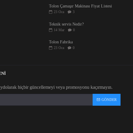
Tolon Çamaşır Makinası Fiyat Listesi
23
Oca
3
Teknik servis Nedir?
14
Mar
0
Tolon Fabrika
23
Oca
0
ENİ
aydolarak hiçbir güncellemeyi veya promosyonu kaçırmayın.
GÖNDER