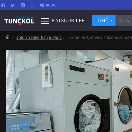
BLOG
KATEGORİLER
TÜMÜ
Tolon Yedek Parça Part1
Kromlüks Çamaşır Yıkama Amorti