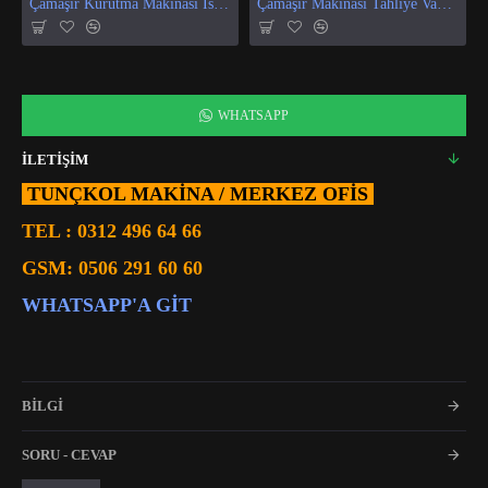
Çamaşır Kurutma Makinası Isı Ve Nem Sensör
Çamaşır Makinası Tahliye Vanası
WHATSAPP
İLETİŞİM
TUNÇKOL MAKİNA / MERKEZ OFIS
TEL :
0312 496 64 66
GSM:
0506 291 60 60
WHATSAPP'A GIT
BİLGİ
SORU - CEVAP