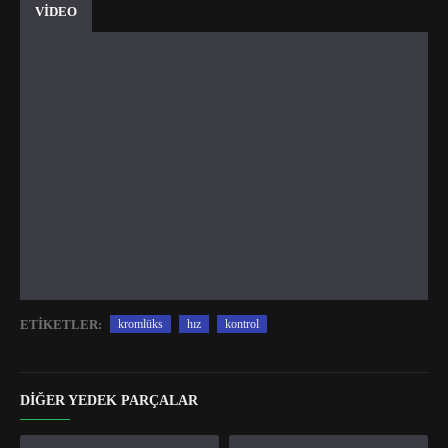
VİDEO
ETIKETLER:
kromlüks
hız
kontrol
DIĞER YEDEK PARÇALAR