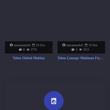
tuncaytunckol
23
Oca
tuncaytunckol
23
Oca
0
2776
3
3511
Tolon Global Makina
Tolon Çamaşır Makinası Fiyat Listesi