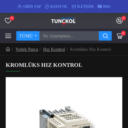
GIRIŞ YAP
KAYIT OL
İLETIŞIM
BOG
0
0
0
TÜMÜ
Yedek Parça
Hız Kontrol
Kromlüks Hız Kontrol
KROMLÜKS HIZ KONTROL