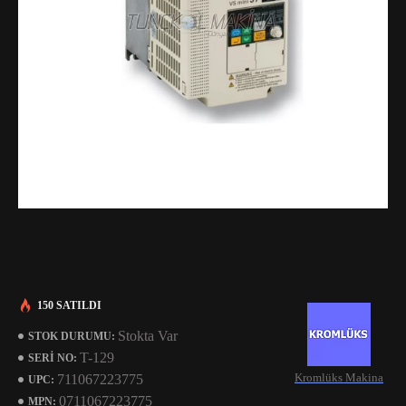
150 SATILDI
Stokta Var
STOK DURUMU:
T-129
SERI NO:
Kromlüks Makina
711067223775
UPC:
0711067223775
MPN: