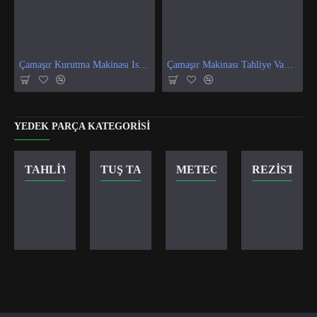
Çamaşır Kurutma Makinası Isı Ve Nem Sensör
Çamaşır Makinası Tahliye Vanası
YEDEK PARÇA KATEGORISI
TAHLIYE VANASI
TUŞ TAKIMI
METEOR KILIT
REZISTANS