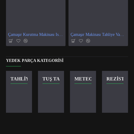
Çamaşır Kurutma Makinası Isı Ve Nem Sensör
Çamaşır Makinası Tahliye Vanası
YEDEK PARÇA KATEGORISI
TAHLIYE VANASI
TUŞ TAKIMI
METEOR KILIT
REZISTANS