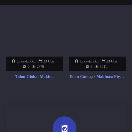
tuncaytunckol
23
Oca
tuncaytunckol
23
Oca
0
2776
3
3511
Tolon Global Makina
Tolon Çamaşır Makinası Fiyat Listesi