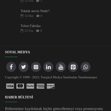
23
Oca
3
Teknik servis Nedir?
14
Mar
0
Tolon Fabrika
23
Oca
0
SOYAL MEDYA
Copyright © 1999 - 2023, Tunçkol Medya Tarafından Tasarlanmıştır.
HABER BÜLTENİ
Bültenimize kaydolarak hiçbir güncellemeyi veya promosyonu