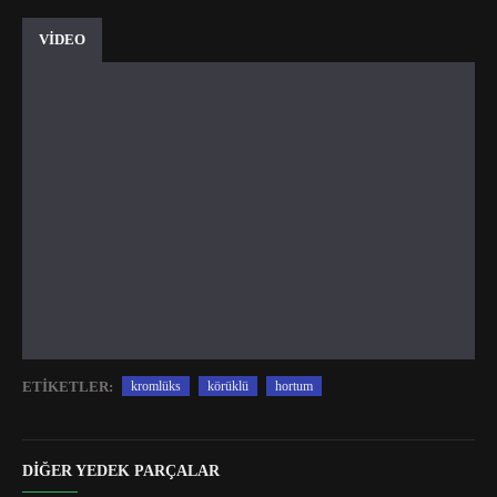
VİDEO
ETIKETLER:
kromlüks
körüklü
hortum
DIĞER YEDEK PARÇALAR