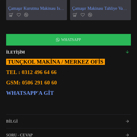
Çamaşır Kurutma Makinası Isı Ve Nem Sensör
Çamaşır Makinası Tahliye Vanası
WHATSAPP
İLETİŞİM
TUNÇKOL MAKİNA / MERKEZ OFIS
TEL :
0312 496 64 66
GSM:
0506 291 60 60
WHATSAPP'A GIT
BİLGİ
SORU - CEVAP