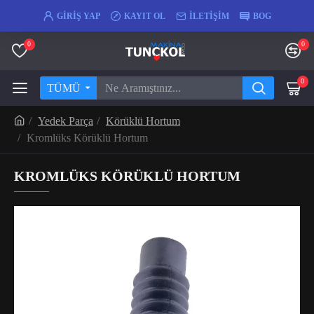
GIRIŞ YAP
KAYIT OL
İLETIŞIM
BOG
0
0
0
TÜMÜ
Yedek Parça
Körüklü Hortum
Kromlüks Körüklü Hortum
KROMLÜKS KÖRÜKLÜ HORTUM