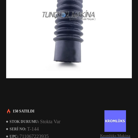
150 SATILDI
Stokta Var
STOK DURUMU:
T-144
SERI NO:
Kromlüks Makina
711067223935
UPC: