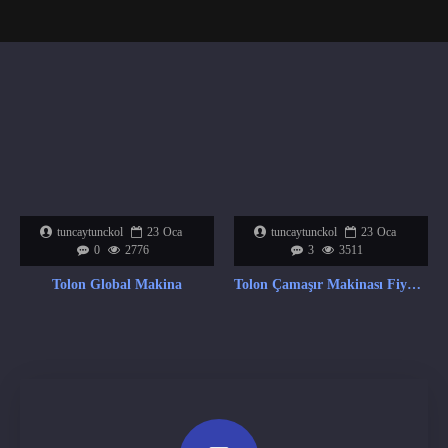
tuncaytunckol
23
Oca
tuncaytunckol
23
Oca
0
2776
3
3511
Tolon Global Makina
Tolon Çamaşır Makinası Fiyat Listesi