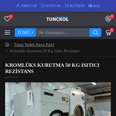
GIRIŞ YAP
KAYIT OL
İLETIŞIM
BOG
0
0
0
TÜMÜ
Tolon Yedek Parça Part1
Kromlüks Kurutma 50 Kg Isıtıcı Rezistans
KROMLÜKS KURUTMA 50 KG ISITICI
REZISTANS