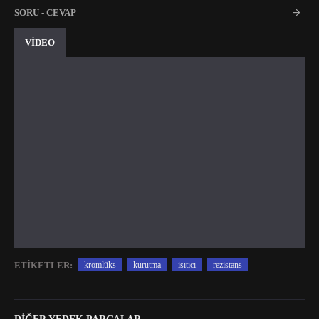
SORU - CEVAP
VİDEO
ETIKETLER:
kromlüks
kurutma
isıtıcı
rezistans