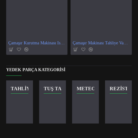
Çamaşır Kurutma Makinası Isı Ve Nem Sensör
Çamaşır Makinası Tahliye Vanası
YEDEK PARÇA KATEGORISI
TAHLIYE VANASI
TUŞ TAKIMI
METEOR KILIT
REZISTANS