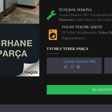
TUNÇKOL MAKINA
Tunçkol Makina 1997 Yılından Beri
E
Makinaları
Yedek Parça ve Servis Hizm
TOLON TEKNIK SERVIS
20 Yıllık Tecrübemizle
Tolon Te
Sağlamaktayız.
UYUMLU YEDEK PARÇA
Çamaşır Kurutma Makinası Isı Ve Nem Sensör
WHATSAP