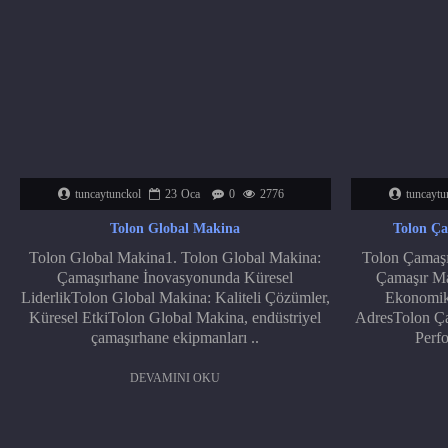
tuncaytunckol
23
Oca
0
2776
tuncaytu
Tolon Global Makina
Tolon Ça
Tolon Global Makina1. Tolon Global Makina:
Tolon Çamaşır
Çamaşırhane İnovasyonunda Küresel
Çamaşır Mak
LiderlikTolon Global Makina: Kaliteli Çözümler,
Ekonomik
Küresel EtkiTolon Global Makina, endüstriyel
AdresTolon Çam
çamaşırhane ekipmanları ..
Perfo
DEVAMINI OKU