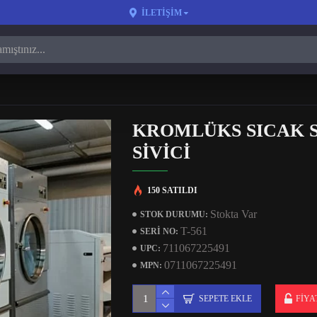
İLETIŞIM
KROMLÜKS SICAK S
SIVICI
150 SATILDI
Stokta Var
STOK DURUMU:
T-561
SERI NO:
711067225491
UPC:
0711067225491
MPN:
SEPETE EKLE
FIYA