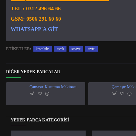
TEL :
0312 496 64 66
GSM:
0506 291 60 60
WHATSAPP'A GIT
ETIKETLER:
kromlüks
sıcak
seviye
sivici
DIĞER YEDEK PARÇALAR
Çamaşır Kurutma Makinası Isı Ve Nem Sensör
YEDEK PARÇA KATEGORISI