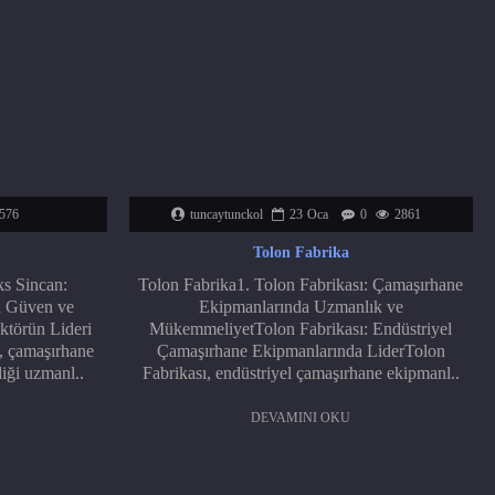
576
tuncaytunckol
23
Oca
0
2861
Tolon Fabrika
s Sincan:
Tolon Fabrika1. Tolon Fabrikası: Çamaşırhane
a Güven ve
Ekipmanlarında Uzmanlık ve
ktörün Lideri
MükemmeliyetTolon Fabrikası: Endüstriyel
 çamaşırhane
Çamaşırhane Ekipmanlarında LiderTolon
iği uzmanl..
Fabrikası, endüstriyel çamaşırhane ekipmanl..
DEVAMINI OKU