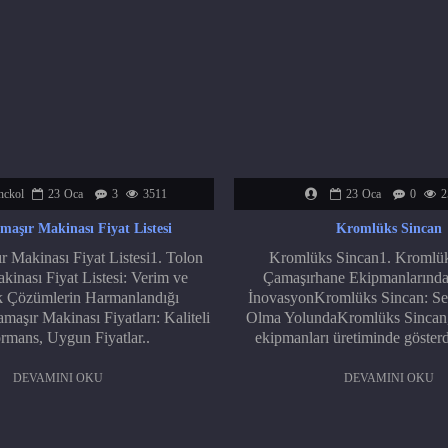
nckol
23
Oca
3
3511
23
Oca
0
2
maşır Makinası Fiyat Listesi
Kromlüks Sincan
 Makinası Fiyat Listesi1. Tolon
Kromlüks Sincan1. Kromlük
inası Fiyat Listesi: Verim ve
Çamaşırhane Ekipmanlarınd
 Çözümlerin Harmanlandığı
İnovasyonKromlüks Sincan: Se
aşır Makinası Fiyatları: Kaliteli
Olma YolundaKromlüks Sincan,
rmans, Uygun Fiyatlar..
ekipmanları üretiminde gösterd
DEVAMINI OKU
DEVAMINI OKU