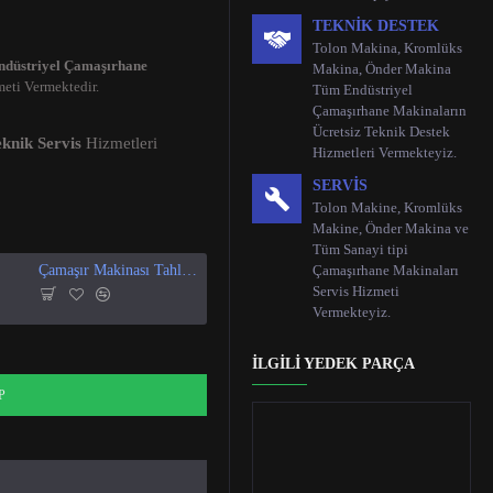
TEKNIK DESTEK
Tolon Makina, Kromlüks
ndüstriyel Çamaşırhane
Makina, Önder Makina
eti Vermektedir.
Tüm Endüstriyel
Çamaşırhane Makinaların
Ücretsiz Teknik Destek
knik Servis
Hizmetleri
Hizmetleri Vermekteyiz.
SERVIS
Tolon Makine, Kromlüks
Makine, Önder Makina ve
Tüm Sanayi tipi
Çamaşır Makinası Tahliye Vanası
Çamaşırhane Makinaları
Çamaşır Makinesi Kapak Contası
Servis Hizmeti
Vermekteyiz.
İLGILI YEDEK PARÇA
P