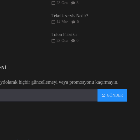
23
Oca
3
Teknik servis Nedir?
14
Mar
0
Tolon Fabrika
23
Oca
0
ENİ
aydolarak hiçbir güncellemeyi veya promosyonu kaçırmayın.
GÖNDER