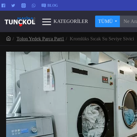
BLOG
KATEGORİLER
TÜMÜ
Tolon Yedek Parça Part1
Kromlüks Sıcak Su Seviye Sivici