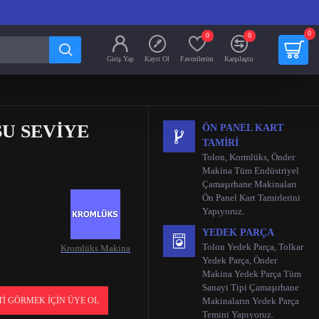
0
0
0
Giriş Yap
Kayıt Ol
Favorilerim
Karşılaştır
U SEVIYE
ÖN PANEL KART
TAMIRI
Tolon, Kormlüks, Önder
Makina Tüm Endüstriyel
Çamaşırhane Makinaları
Ön Panel Kart Tamirlerini
Yapıyoruz.
YEDEK PARÇA
Tolon Yedek Parça, Tolkar
Kromlüks Makina
Yedek Parça, Önder
Makina Yedek Parça Tüm
Sanayi Tipi Çamaşırhane
TI GÖRMEK İÇIN ÜYE OL
Makinaların Yedek Parça
Temini Yapıyoruz.