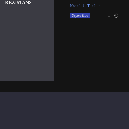
REZISTANS
ANA BANT KEÇESI
Kromlüks Tambur
Sepete Ekle