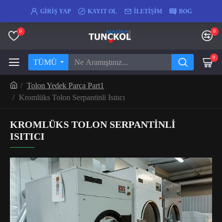
GIRIŞ YAP
KAYIT OL
İLETIŞIM
BOG
0
0
0
TÜMÜ
Tolon Yedek Parça Part1
Kromlüks Tolon Serpantinli Isıtıcı
KROMLÜKS TOLON SERPANTINLI
ISITICI