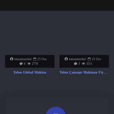
tuncaytunckol
23
Oca
tuncaytunckol
23
Oca
0
2776
3
3511
Tolon Global Makina
Tolon Çamaşır Makinası Fiyat Listesi