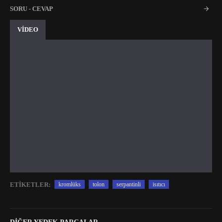
SORU - CEVAP
VİDEO
ETIKETLER:
kromlüks
tolon
serpantinli
isıtıcı