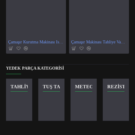
Çamaşır Kurutma Makinası Isı Ve Nem Sensör
Çamaşır Makinası Tahliye Vanası
YEDEK PARÇA KATEGORISI
TAHLIYE VANASI
TUŞ TAKIMI
METEOR KILIT
REZISTANS