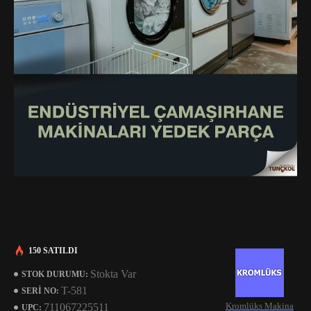
150 SATILDI
Stokta Var
STOK DURUMU:
T-581
SERI NO:
Kromlüks Makina
711067225511
UPC: