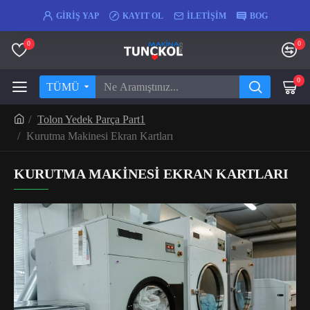
GIRIŞ YAP
KAYIT OL
İLETIŞIM
BOG
0
0
0
TÜMÜ
Tolon Yedek Parça Part1
Kurutma Makinesi Ekran Kartları
KURUTMA MAKINESI EKRAN KARTLARI