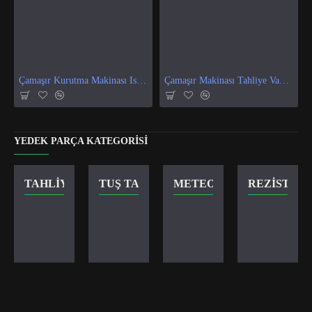
Çamaşır Kurutma Makinası Isı Ve Nem Sensör
Çamaşır Makinası Tahliye Vanası
YEDEK PARÇA KATEGORISI
TAHLIYE VANASI
TUŞ TAKIMI
METEOR KILIT
REZISTANS