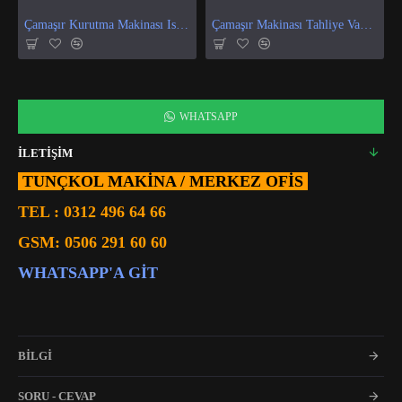
Çamaşır Kurutma Makinası Isı Ve Nem Sensör
Çamaşır Makinası Tahliye Vanası
WHATSAPP
İLETİŞİM
TUNÇKOL MAKİNA / MERKEZ OFIS
TEL :
0312 496 64 66
GSM:
0506 291 60 60
WHATSAPP'A GIT
BİLGİ
SORU - CEVAP