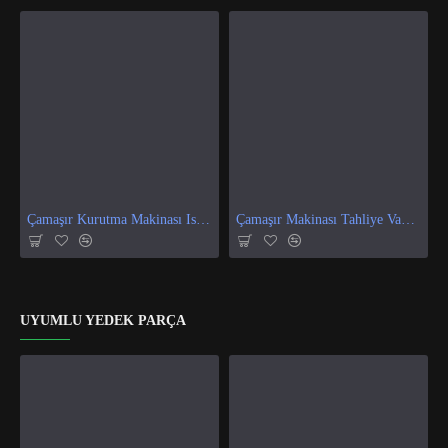
Çamaşır Kurutma Makinası Isı Ve Nem Sensör
Çamaşır Makinası Tahliye Vanası
UYUMLU YEDEK PARÇA