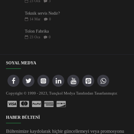
23
Oca
3
Teknik servis Nedir?
14
Mar
0
Tolon Fabrika
23
Oca
0
SOYAL MEDYA
Copyright © 1999 - 2023, Tunçkol Medya Tarafından Tasarlanmıştır.
HABER BÜLTENİ
Bültenimize kaydolarak hiçbir güncellemeyi veya promosyonu