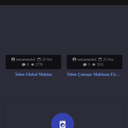
tuncaytunckol
23
Oca
tuncaytunckol
23
Oca
0
2776
3
3511
Tolon Global Makina
Tolon Çamaşır Makinası Fiyat Listesi