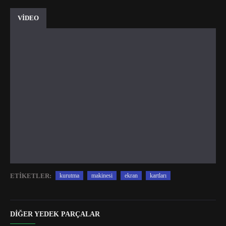
VİDEO
ETIKETLER:
kurutma
makinesi
ekran
kartları
DIĞER YEDEK PARÇALAR