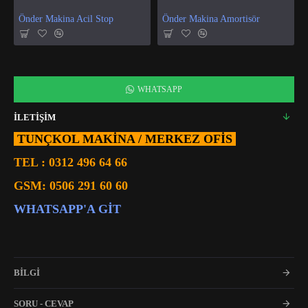
Önder Makina Acil Stop
Önder Makina Amortisör
WHATSAPP
İLETİŞİM
TUNÇKOL MAKİNA / MERKEZ OFIS
TEL :
0312 496 64 66
GSM:
0506 291 60 60
WHATSAPP'A GIT
BİLGİ
SORU - CEVAP