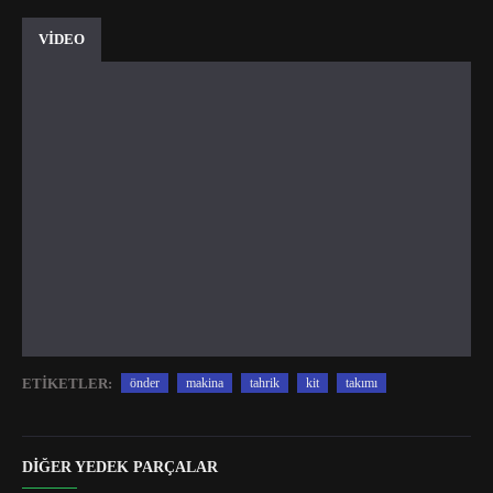
VİDEO
ETIKETLER:
önder
makina
tahrik
kit
takımı
DIĞER YEDEK PARÇALAR