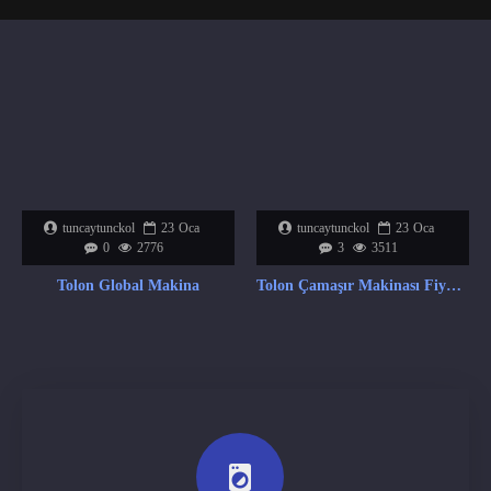
tuncaytunckol
23
Oca
tuncaytunckol
23
Oca
0
2776
3
3511
Tolon Global Makina
Tolon Çamaşır Makinası Fiyat Listesi