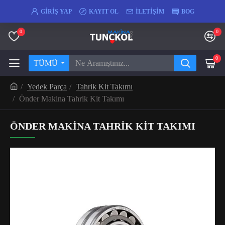
GIRIŞ YAP
KAYIT OL
İLETIŞIM
BOG
0
0
0
TÜMÜ
Yedek Parça
Tahrik Kit Takımı
Önder Makina Tahrik Kit Takımı
ÖNDER MAKINA TAHRIK KIT TAKIMI