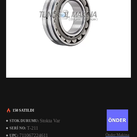
150 SATILDI
Stokta Var
STOK DURUMU:
T-211
SERI NO:
Önder Makina
711067224611
UPC: