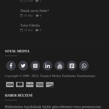
23
Oca
3
Teknik servis Nedir?
14
Mar
0
Tolon Fabrika
23
Oca
0
SOYAL MEDYA
Copyright © 1999 - 2023, Tunçkol Medya Tarafından Tasarlanmıştır.
HABER BÜLTENİ
Bültenimize kaydolarak hiçbir güncellemeyi veya promosyonu