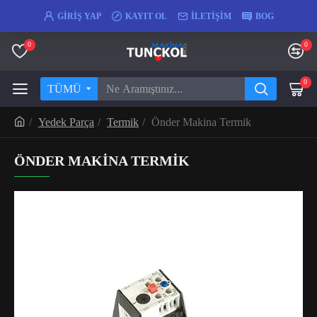
GIRIŞ YAP
KAYIT OL
İLETIŞIM
BOG
0
0
0
TÜMÜ
Yedek Parça
Termik
Önder Makina Termik
ÖNDER MAKINA TERMIK