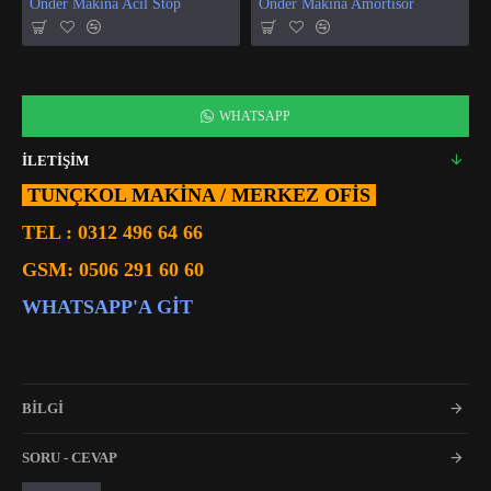
Önder Makina Acil Stop
Önder Makina Amortisör
WHATSAPP
İLETİŞİM
TUNÇKOL MAKİNA / MERKEZ OFIS
TEL :
0312 496 64 66
GSM:
0506 291 60 60
WHATSAPP'A GIT
BİLGİ
SORU - CEVAP