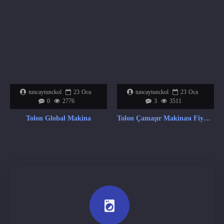
tuncaytunckol
23
Oca
tuncaytunckol
23
Oca
0
2776
3
3511
Tolon Global Makina
Tolon Çamaşır Makinası Fiyat Listesi