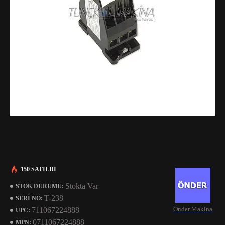
150 SATILDI
Stokta Var
STOK DURUMU:
T-238
SERI NO:
Önder Makina
711067224888
UPC:
0711067224888
MPN: