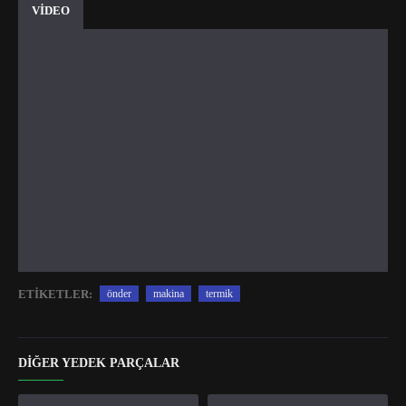
VİDEO
ETIKETLER:
önder
makina
termik
DIĞER YEDEK PARÇALAR