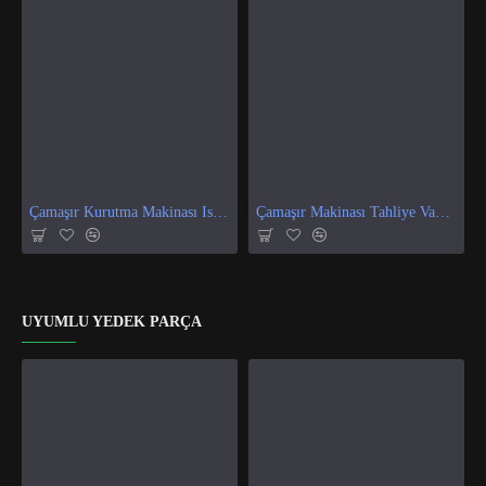
Çamaşır Kurutma Makinası Isı Ve Nem Sensör
Çamaşır Makinası Tahliye Vanası
UYUMLU YEDEK PARÇA