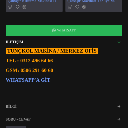
Çamaşır Kurutma Makinası Isı Ve Nem Sensör
Çamaşır Makinası Tahliye Vanası
WHATSAPP
İLETİŞİM
TUNÇKOL MAKİNA / MERKEZ OFIS
TEL :
0312 496 64 66
GSM:
0506 291 60 60
WHATSAPP'A GIT
BİLGİ
SORU - CEVAP