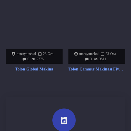
tuncaytunckol
23
Oca
tuncaytunckol
23
Oca
0
2776
3
3511
Tolon Global Makina
Tolon Çamaşır Makinası Fiyat Listesi