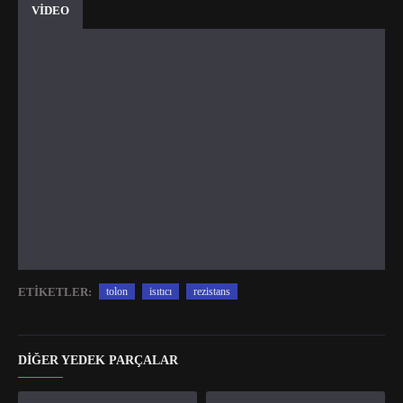
VİDEO
ETIKETLER:
tolon
isıtıcı
rezistans
DIĞER YEDEK PARÇALAR