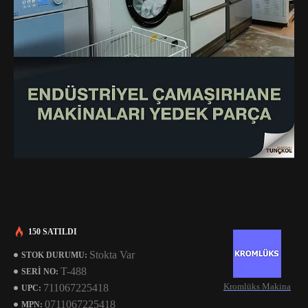
150 SATILDI
Stokta Var
STOK DURUMU:
T-488
SERI NO:
Kromlüks Makina
711067225418
UPC:
0711067225418
MPN: