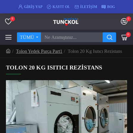
GIRIŞ YAP
KAYIT OL
İLETIŞIM
BOG
0
0
0
TÜMÜ
Tolon Yedek Parça Part1
Tolon 20 Kg Isıtıcı Rezistans
TOLON 20 KG ISITICI REZISTANS