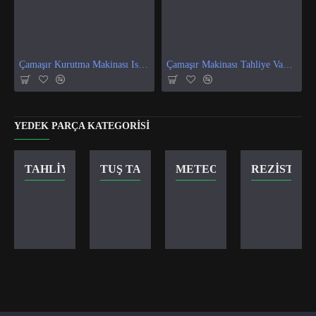
Çamaşır Kurutma Makinası Isı Ve Nem Sensör
Çamaşır Makinası Tahliye Vanası
YEDEK PARÇA KATEGORISI
TAHLIYE VANASI
TUŞ TAKIMI
METEOR KILIT
REZISTANS