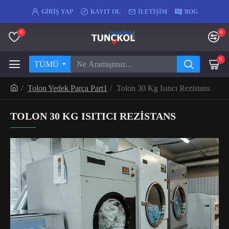
GIRIŞ YAP
KAYIT OL
İLETIŞIM
BOG
0
0
0
TÜMÜ
Tolon Yedek Parça Part1
Tolon 30 Kg Isıtıcı Rezistans
TOLON 30 KG ISITICI REZISTANS