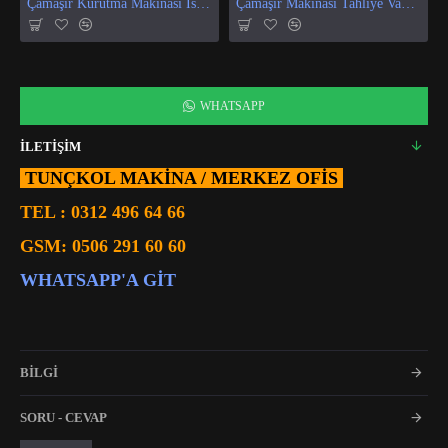
Çamaşır Kurutma Makinası Isı Ve Nem Sensör
Çamaşır Makinası Tahliye Vanası
WHATSAPP
İLETİŞİM
TUNÇKOL MAKİNA / MERKEZ OFIS
TEL :
0312 496 64 66
GSM:
0506 291 60 60
WHATSAPP'A GIT
BİLGİ
SORU - CEVAP