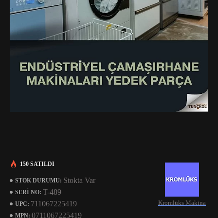
150 SATILDI
Stokta Var
STOK DURUMU:
T-489
SERI NO:
Kromlüks Makina
711067225419
UPC:
0711067225419
MPN: