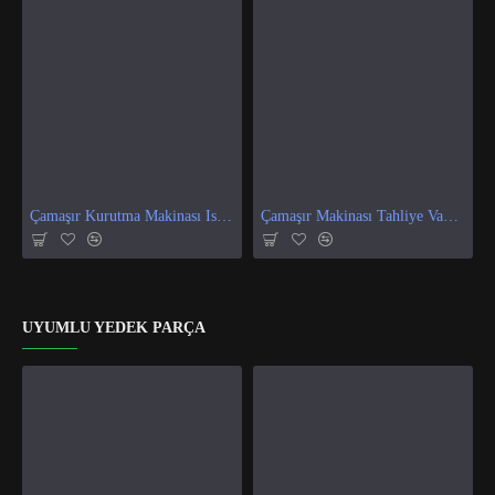
Çamaşır Kurutma Makinası Isı Ve Nem Sensör
Çamaşır Makinası Tahliye Vanası
UYUMLU YEDEK PARÇA