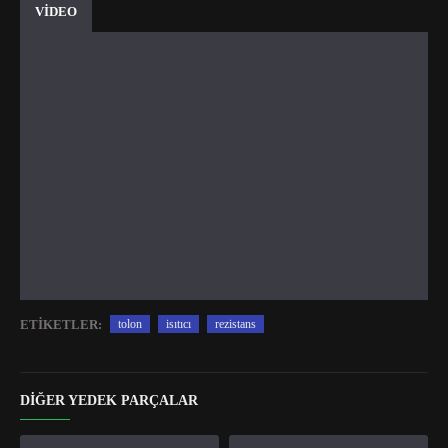
VİDEO
ETIKETLER:
tolon
isıtıcı
rezistans
DIĞER YEDEK PARÇALAR