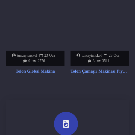
tuncaytunckol
23
Oca
tuncaytunckol
23
Oca
0
2776
3
3511
Tolon Global Makina
Tolon Çamaşır Makinası Fiyat Listesi