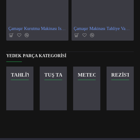
Çamaşır Kurutma Makinası Isı Ve Nem Sensör
Çamaşır Makinası Tahliye Vanası
YEDEK PARÇA KATEGORISI
TAHLIYE VANASI
TUŞ TAKIMI
METEOR KILIT
REZISTANS