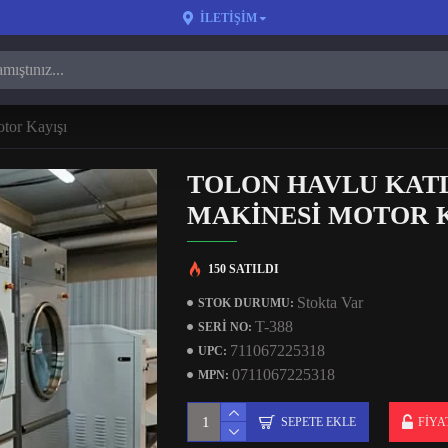
İLETIŞIM
tor Kayışı
TOLON HAVLU KA
MAKINESI MOTOR K
150 SATILDI
Stokta Var
STOK DURUMU:
T-388
SERI NO:
711067225318
UPC:
0711067225318
MPN:
SEPETE EKLE
FIYA