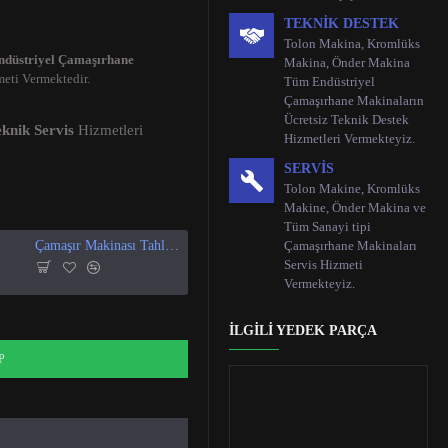
TEKNIK DESTEK
Tolon Makina, Kromlüks
ndüstriyel Çamaşırhane
Makina, Önder Makina
eti Vermektedir.
Tüm Endüstriyel
Çamaşırhane Makinaların
Ücretsiz Teknik Destek
knik Servis
Hizmetleri
Hizmetleri Vermekteyiz.
SERVIS
Tolon Makine, Kromlüks
Makine, Önder Makina ve
Tüm Sanayi tipi
Çamaşır Makinası Tahliye Vanası
Çamaşırhane Makinaları
Çamaşır Makinesi Kapak Contası
Servis Hizmeti
Vermekteyiz.
İLGILI YEDEK PARÇA
P