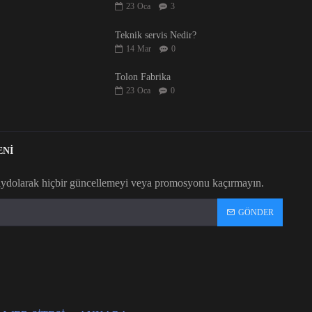
23
Oca
3
Teknik servis Nedir?
14
Mar
0
Tolon Fabrika
23
Oca
0
ENİ
aydolarak hiçbir güncellemeyi veya promosyonu kaçırmayın.
GÖNDER