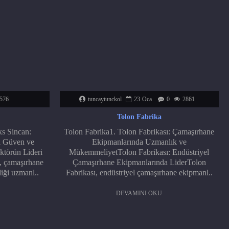
576
tuncaytunckol
23
Oca
0
2861
Tolon Fabrika
s Sincan:
Tolon Fabrika1. Tolon Fabrikası: Çamaşırhane
a Güven ve
Ekipmanlarında Uzmanlık ve
ktörün Lideri
MükemmeliyetTolon Fabrikası: Endüstriyel
 çamaşırhane
Çamaşırhane Ekipmanlarında LiderTolon
iği uzmanl..
Fabrikası, endüstriyel çamaşırhane ekipmanl..
DEVAMINI OKU