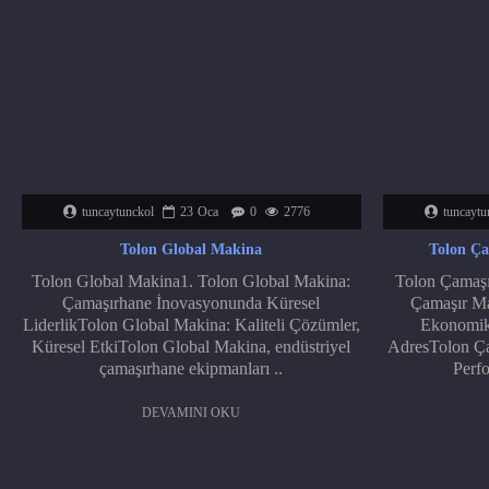
tuncaytunckol
23
Oca
0
2776
tuncaytu
Tolon Global Makina
Tolon Ça
Tolon Global Makina1. Tolon Global Makina:
Tolon Çamaşır
Çamaşırhane İnovasyonunda Küresel
Çamaşır Mak
LiderlikTolon Global Makina: Kaliteli Çözümler,
Ekonomik
Küresel EtkiTolon Global Makina, endüstriyel
AdresTolon Çam
çamaşırhane ekipmanları ..
Perfo
DEVAMINI OKU