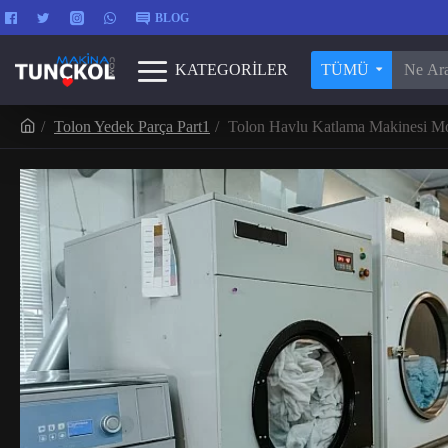
BLOG
KATEGORİLER
TÜMÜ
Tolon Yedek Parça Part1
Tolon Havlu Katlama Makinesi Mo