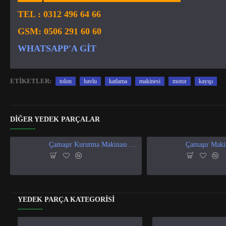
TEL :
0312 496 64 66
GSM:
0506 291 60 60
WHATSAPP'A GIT
ETIKETLER:
tolon
havlu
katlama
makinesi
motor
kayışı
DIĞER YEDEK PARÇALAR
Çamaşır Kurutma Makinası Isı Ve Nem Sensör
YEDEK PARÇA KATEGORISI