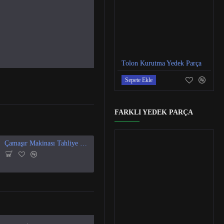
Tolon Kurutma Yedek Parça
Sepete Ekle
FARKLI YEDEK PARÇA
Çamaşır Makinası Tahliye Vanası
Çamaşır Makinesi Tahliye Motoru Vanası Pompası
Çamaşır Makinesi Kapak Contası
Çamaşır