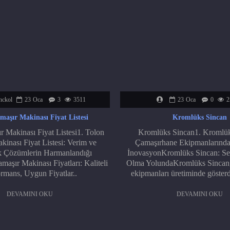
nckol
23
Oca
3
3511
23
Oca
0
2
maşır Makinası Fiyat Listesi
Kromlüks Sincan
 Makinası Fiyat Listesi1. Tolon
Kromlüks Sincan1. Kromlük
inası Fiyat Listesi: Verim ve
Çamaşırhane Ekipmanlarınd
 Çözümlerin Harmanlandığı
İnovasyonKromlüks Sincan: Se
aşır Makinası Fiyatları: Kaliteli
Olma YolundaKromlüks Sincan,
rmans, Uygun Fiyatlar..
ekipmanları üretiminde gösterd
DEVAMINI OKU
DEVAMINI OKU