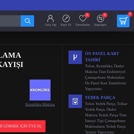
0
0
0
Giriş Yap
Kayıt Ol
Favorilerim
Karşılaştır
TLAMA
ÖN PANEL KART
TAMIRI
AYIŞI
Tolon, Kormlüks, Önder
Makina Tüm Endüstriyel
Çamaşırhane Makinaları
Ön Panel Kart Tamirlerini
Yapıyoruz.
YEDEK PARÇA
Tolon Yedek Parça, Tolkar
Kromlüks Makina
Yedek Parça, Önder
Makina Yedek Parça Tüm
Sanayi Tipi Çamaşırhane
TI GÖRMEK İÇIN ÜYE OL
Makinaların Yedek Parça
Temini Yapıyoruz.