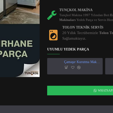
TUNÇKOL MAKINA
Tunçkol Makina 1997 Yılından Beri
E
Makinaları
Yedek Parça ve Servis Hizm
TOLON TEKNIK SERVIS
20 Yıllık Tecrübemizle
Tolon Te
Sağlamaktayız.
UYUMLU YEDEK PARÇA
Çamaşır Kurutma Makinası Isı Ve Nem Sensör
WHATSAP