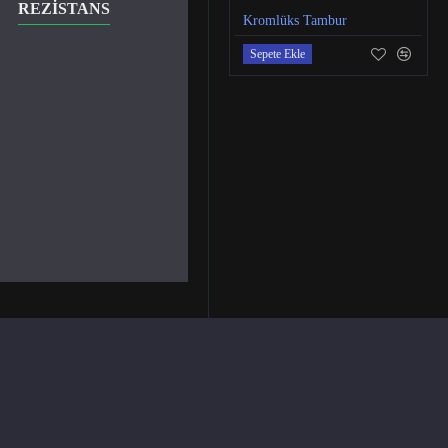
REZISTANS
ANA BANT KEÇESI
Kromlüks Tambur
Sepete Ekle